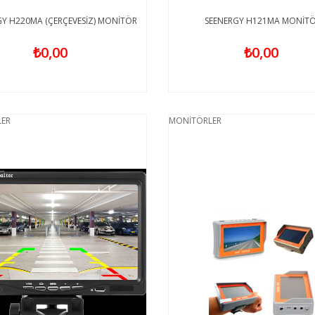
GY H220MA (ÇERÇEVESİZ) MONİTÖR
SEENERGY H121MA MONİT
₺0,00
₺0,00
ER
MONİTÖRLER