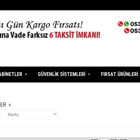
ABİNETLER
GÜVENLİK SİSTEMLERİ
FIRSAT ÜRÜNLERİ
ER
Marka