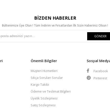
BIZDEN HABERLER
Bültenimize Üye Olun ! Tüm İndirim ve Fırsatlardan İlk Sizin Haberiniz Olsun !
GÖNDER
ri
Önemli Bilgiler
Sosyal Medy
Müşteri Hizmetleri
Facebook
Sıkça Sorulan Sorular
Pinterest
Kargo Takibi
Ödeme ve Teslimat Bilgileri
Üyelik Sözleşmesi
Satış Sözleşmesi