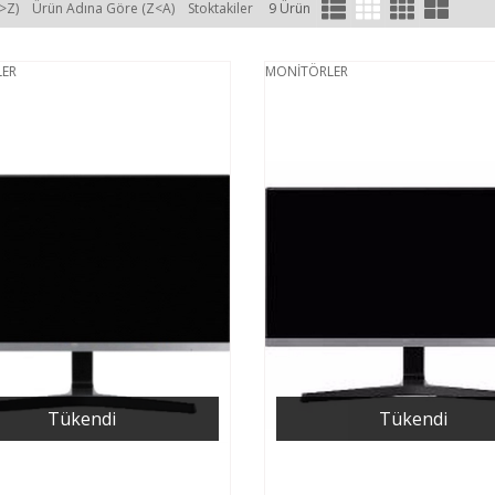
>Z)
Ürün Adına Göre (Z<A)
Stoktakiler
9 Ürün
ER
MONİTÖRLER
Tükendi
Tükendi