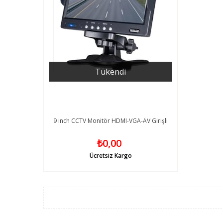
Tükendi
9 inch CCTV Monitör HDMI-VGA-AV Girişli
₺0,00
Ücretsiz Kargo