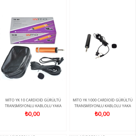
MİTO YK 10 CARDİOİD GÜRÜLTÜ
MİTO YK 1000 CARDİOİD GÜRÜLTÜ
TRANSMİSYONLU KABLOLU YAKA
TRANSMİSYONLU KABLOLU YAKA
MİKROFONU
MİKROFONU
₺0,00
₺0,00