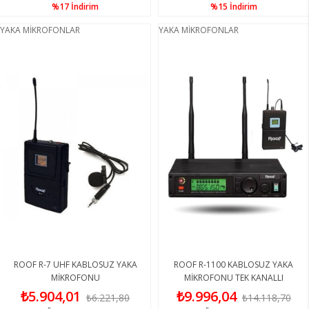
%17
İndirim
%15
İndirim
YAKA MİKROFONLAR
YAKA MİKROFONLAR
ROOF R-7 UHF KABLOSUZ YAKA
ROOF R-1100 KABLOSUZ YAKA
MİKROFONU
MİKROFONU TEK KANALLI
₺5.904,01
₺9.996,04
₺6.221,80
₺14.118,70