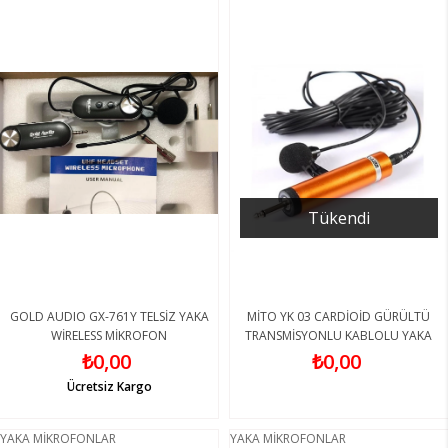
Tükendi
GOLD AUDIO GX-761Y TELSİZ YAKA
MİTO YK 03 CARDİOİD GÜRÜLTÜ
WİRELESS MİKROFON
TRANSMİSYONLU KABLOLU YAKA
MİKROFONU
₺0,00
₺0,00
Ücretsiz Kargo
YAKA MİKROFONLAR
YAKA MİKROFONLAR