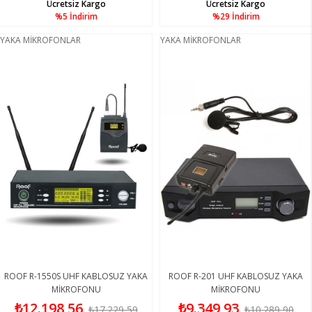
Ücretsiz Kargo
Ücretsiz Kargo
%5
İndirim
%29
İndirim
YAKA MİKROFONLAR
YAKA MİKROFONLAR
ROOF R-1550S UHF KABLOSUZ YAKA
ROOF R-201 UHF KABLOSUZ YAKA
MİKROFONU
MİKROFONU
₺12.198,56
₺9.349,93
₺17.229,59
₺10.289,90