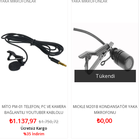
YAKA MİKROFONLAR
YAKA MİKROFONLAR
Tükendi
MİTO PM-01 TELEFON, PC VE KAMERA
MICKLE M201B KONDANSATÖR YAKA
BAĞLANTILI YOUTUBER KABLOLU
MİKROFONU
YAKA MİKROFONU
₺0,00
₺1.137,97
₺1.750,72
Ücretsiz Kargo
%35
İndirim