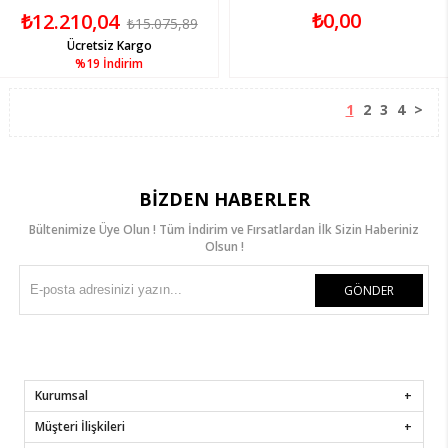
₺0,00
₺12.210,04
₺15.075,89
Ücretsiz Kargo
%19
İndirim
1
2
3
4
>
BIZDEN HABERLER
Bültenimize Üye Olun ! Tüm İndirim ve Fırsatlardan İlk Sizin Haberiniz
Olsun !
GÖNDER
Kurumsal
Müşteri İlişkileri