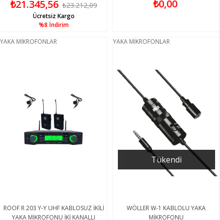
₺0,00
₺21.345,56
₺23.212,09
Ücretsiz Kargo
%8
İndirim
YAKA MİKROFONLAR
YAKA MİKROFONLAR
Tükendi
ROOF R 203 Y-Y UHF KABLOSUZ İKİLİ
WÖLLER W-1 KABLOLU YAKA
YAKA MİKROFONU İKİ KANALLI
MİKROFONU