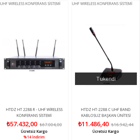
UHF WIRELESS KONFERANS SİSTEMİ
UHF WIRELESS KONFERANS SİSTEMİ
Tükendi
HTDZ HT 2288 R - UHF WİRELESS
HTDZ HT-2288 C UHF BAND
KONFERANS SİSTEMİ
KABLOSUZ BAŞKAN ÜNİTESİ
₺57.432,00
₺11.486,40
₺67.004,00
₺16.942,44
Ücretsiz Kargo
Ücretsiz Kargo
%14
İndirim