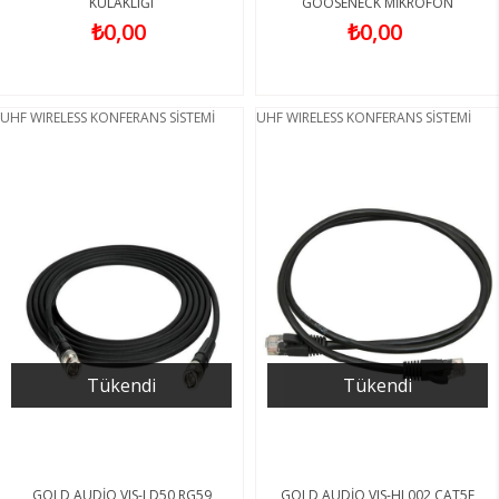
KULAKLIĞI
GOOSENECK MİKROFON
₺0,00
₺0,00
UHF WIRELESS KONFERANS SİSTEMİ
UHF WIRELESS KONFERANS SİSTEMİ
Tükendi
Tükendi
GOLD AUDİO VIS-LD50 RG59
GOLD AUDİO VIS-HL002 CAT5E