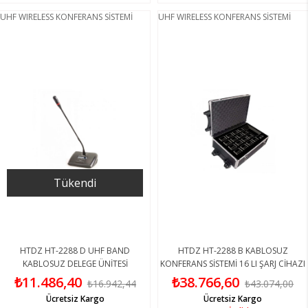
UHF WIRELESS KONFERANS SİSTEMİ
UHF WIRELESS KONFERANS SİSTEMİ
Tükendi
HTDZ HT-2288 D UHF BAND
HTDZ HT-2288 B KABLOSUZ
KABLOSUZ DELEGE ÜNİTESİ
KONFERANS SİSTEMİ 16 LI ŞARJ CİHAZI
₺11.486,40
₺38.766,60
₺16.942,44
₺43.074,00
Ücretsiz Kargo
Ücretsiz Kargo