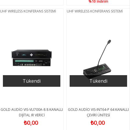
%10
İndirim
UHF WIRELESS KONFERANS SİSTEMİ
UHF WIRELESS KONFERANS SİSTEMİ
Tükendi
Tükendi
GOLD AUDİO VIS-VLI700A-8 8 KANALLI
GOLD AUDİO VIS-INT64-P 64 KANALLI
DİJİTAL IR VERİCİ
ÇEVİRİ ÜNİTESİ
₺0,00
₺0,00