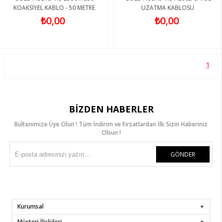
KOAKSİYEL KABLO - 50 METRE
UZATMA KABLOSU
₺0,00
₺0,00
1
BIZDEN HABERLER
Bültenimize Üye Olun ! Tüm İndirim ve Fırsatlardan İlk Sizin Haberiniz
Olsun !
GÖNDER
Kurumsal
Müşteri İlişkileri