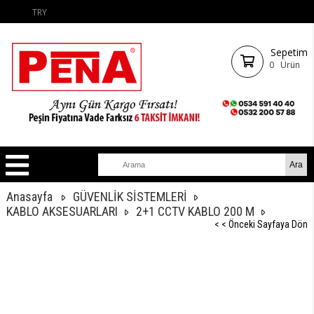
TRY
Sepetim
0
Ürün
Anasayfa
GÜVENLİK SİSTEMLERİ
KABLO AKSESUARLARI
2+1 CCTV KABLO 200 M
< < Önceki Sayfaya Dön