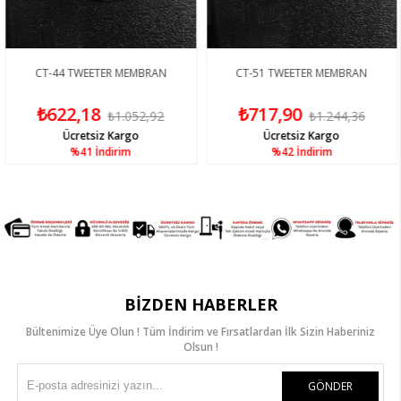
CT-44 TWEETER MEMBRAN
CT-51 TWEETER MEMBRAN
₺622,18
₺717,90
₺1.052,92
₺1.244,36
Ücretsiz Kargo
Ücretsiz Kargo
%41
İndirim
%42
İndirim
BIZDEN HABERLER
Bültenimize Üye Olun ! Tüm İndirim ve Fırsatlardan İlk Sizin Haberiniz
Olsun !
GÖNDER