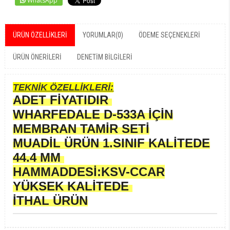
WhatsApp
ÜRÜN ÖZELLIKLERI
YORUMLAR
(0)
ÖDEME SEÇENEKLERI
ÜRÜN ÖNERILERI
DENETIM BILGILERI
TEKNİK ÖZELLİKLERİ:
ADET FİYATIDIR
WHARFEDALE D-533A İÇİN
MEMBRAN TAMİR SETİ
MUADİL ÜRÜN 1.SINIF KALİTEDE
44.4 MM
HAMMADDESİ:KSV-CCAR
YÜKSEK KALİTEDE
İTHAL ÜRÜN