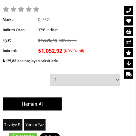
Marka
DJ PRO
İndirim Oranı
37
%
İndirim
₺1.675,10
Fiyat
(KDV Dahil)
₺1.052,92
İndirimli
(KDV Dahil)
₺125,88
'den başlayan taksitlerle
Tavsiye Et
Yorum Yaz