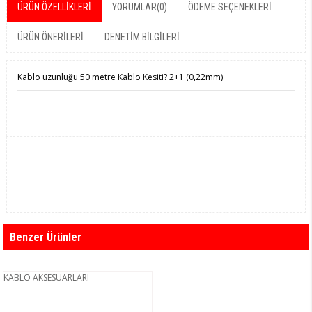
ÜRÜN ÖZELLIKLERI
YORUMLAR
(0)
ÖDEME SEÇENEKLERI
ÜRÜN ÖNERILERI
DENETIM BILGILERI
Kablo uzunluğu 50 metre Kablo Kesiti? 2+1 (0,22mm)
Benzer Ürünler
KABLO AKSESUARLARI