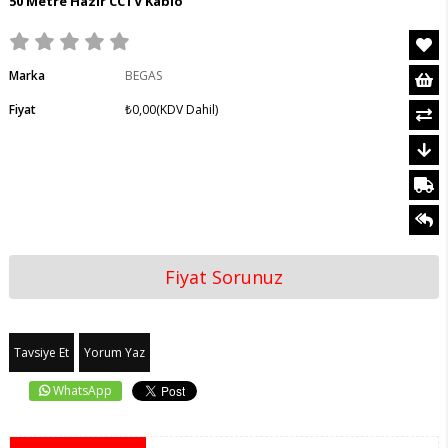
50 Metre Hazır CCTV Kablo
Marka
BEGAS
Fiyat
₺0,00
(KDV Dahil)
Fiyat Sorunuz
Tavsiye Et
Yorum Yaz
WhatsApp