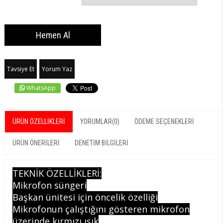
Tavsiye Et
Yorum Yaz
WhatsApp
ÜRÜN ÖZELLIKLERI
YORUMLAR
(0)
ÖDEME SEÇENEKLERI
ÜRÜN ÖNERILERI
DENETIM BILGILERI
TEKNİK ÖZELLİKLERİ:
Mikrofon süngeri
Başkan ünitesi için öncelik özelliği
Mikrofonun çalıştığını gösteren mikrofon
üzerinde kırmızı ışık