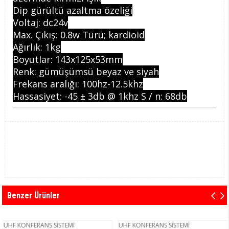
Dip gürültü azaltma özeliği
Voltaj: dc24v
Max. Çıkış: 0.8w Türü; kardioid
Ağırlık: 1kg
Boyutlar: 143x125x53mm
Renk: gümüşümsü beyaz ve siyah
Frekans aralığı: 100hz-12.5khz
Hassasiyet: -45 ± 3db @ 1khz S / n: 68db
Benzer Ürünler
UHF KONFERANS SİSTEMİ
UHF KONFERANS SİSTEMİ