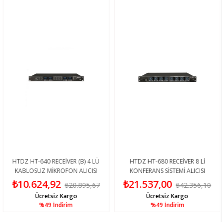
HTDZ HT-640 RECEİVER (B) 4 LÜ
HTDZ HT-680 RECEİVER 8 Lİ
KABLOSUZ MİKROFON ALICISI
KONFERANS SİSTEMİ ALICISI
₺10.624,92
₺21.537,00
₺20.895,67
₺42.356,10
Ücretsiz Kargo
Ücretsiz Kargo
%49
İndirim
%49
İndirim