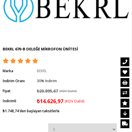
BEKRL 670-B DELEĞE MİKROFON ÜNİTESİ
Marka
BEKRL
İndirim Oranı
30
%
İndirim
₺20.895,67
Fiyat
(KDV Dahil)
₺14.626,97
İndirimli
(KDV Dahil)
₺1.748,74
'den başlayan taksitlerle