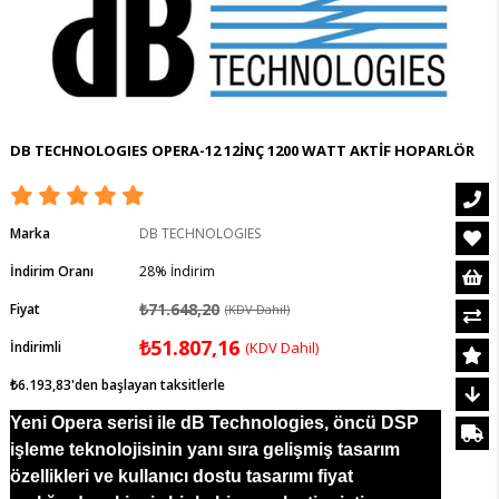
DB TECHNOLOGIES OPERA-12 12İNÇ 1200 WATT AKTİF HOPARLÖR
Marka
DB TECHNOLOGIES
İndirim Oranı
28
%
İndirim
₺71.648,20
Fiyat
(KDV Dahil)
₺51.807,16
İndirimli
(KDV Dahil)
₺6.193,83
'den başlayan taksitlerle
Yeni Opera serisi ile dB Technologies, öncü DSP
işleme teknolojisinin yanı sıra gelişmiş tasarım
özellikleri ve kullanıcı dostu tasarımı fiyat