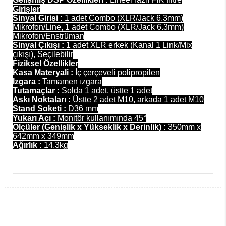
Girişler
Sinyal Girişi :
1 adet Combo (XLR/Jack 6.3mm)
Mikrofon/Line, 1 adet Combo (XLR/Jack 6.3mm)
Mikrofon/Enstrüman
Sinyal Çıkışı :
1 adet XLR erkek (Kanal 1 Link/Mix
çıkışı), Seçilebilir
Fiziksel Özellikler
Kasa Materyali :
İç çerçeveli polipropilen
Izgara :
Tamamen ızgara
Tutamaçlar :
Solda 1 adet, üstte 1 adet
Askı Noktaları :
Üstte 2 adet M10, arkada 1 adet M10
Stand Soketi :
D36 mm
Yukarı Açı :
Monitör kullanımında 45°
Ölçüler (Genişlik x Yükseklik x Derinlik) :
350mm x
642mm x 349mm
Ağırlık :
14.3kg