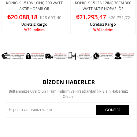
NİG K-1510A 10İNÇ 200 WATT
KÖNİG K-1512A 12İNÇ 30CM 300
KÖ
AKTİF HOPARLOR
WATT AKTİF HOPARLÖR
20.088,18
₺21.293,47
₺
₺28.697,40
₺26.751,72
Ücretsiz Kargo
Ücretsiz Kargo
%30
İndirim
%20
İndirim
BIZDEN HABERLER
Bültenimize Üye Olun ! Tüm İndirim ve Fırsatlardan İlk Sizin Haberiniz
Olsun !
GÖNDER