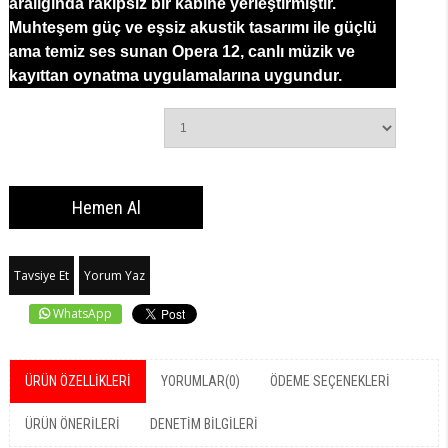
aralığında rakipsiz bir kabine yerleştirmiştir.
Muhteşem güç ve eşsiz akustik tasarımı ile güçlü
ama temiz ses sunan Opera 12, canlı müzik ve
kayıttan oynatma uygulamalarına uygundur.
Tavsiye Et
Yorum Yaz
WhatsApp
ÜRÜN ÖZELLIKLERI
YORUMLAR
(0)
ÖDEME SEÇENEKLERI
ÜRÜN ÖNERILERI
DENETIM BILGILERI