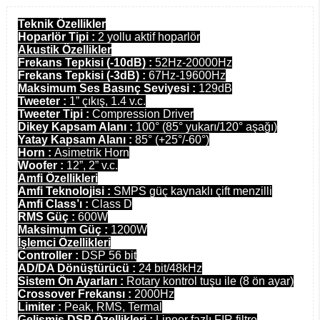
Teknik Özellikler
Hoparlör Tipi :
2 yollu aktif hoparlör
Akustik Özellikler
Frekans Tepkisi (-10dB) :
52Hz-20000Hz
Frekans Tepkisi (-3dB) :
67Hz-19600Hz
Maksimum Ses Basınç Seviyesi :
129dB
Tweeter :
1” çıkış, 1.4 v.c.
Tweeter Tipi :
Compression Driver
Dikey Kapsam Alanı :
100° (85° yukarı/120° aşağı)
Yatay Kapsam Alanı :
85° (+25°/-60°)
Horn :
Asimetrik Horn
Woofer :
12”, 2” v.c.
Amfi Özellikleri
Amfi Teknolojisi :
SMPS güç kaynaklı çift menzilli
Amfi Class’ı :
Class D
RMS Güç :
600W
Maksimum Güç :
1200W
İşlemci Özellikleri
Controller :
DSP 56 bit
AD/DA Dönüştürücü :
24 bit/48kHz
Sistem Ön Ayarları :
Rotary kontrol tuşu ile (8 ön ayar)
Crossover Frekansı :
2000Hz
Limiter :
Peak, RMS, Termal
Gelişmiş DSP Özellikleri :
Lineer fazlı FIR filtre