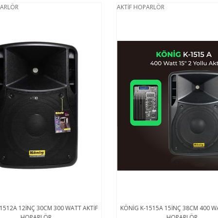
PARLÖR
AKTİF HOPARLÖR
1512A 12İNÇ 30CM 300 WATT AKTİF
KÖNİG K-1515A 15İNÇ 38CM 400 W
HOPARLÖR
HOPARLÖR