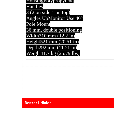
Housing
Polypropylene
Handles
3 (2 on side 1 on top)
Angles Up
Monitor Use 40°
Pole Mount
36 mm, double positioning
Width
310 mm (12.2 in)
Height
521 mm (20.51 in)
Depth
292 mm (11.51 in)
Weight
11.7 kg (25.79 lbs)
Benzer Ürünler