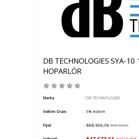
DB TECHNOLOGIES SYA-10 
HOPARLÖR
Marka
:
DB TECHNOLOGIES
İndirim Oranı
:
5
%
İndirim
₺50.153,74
Fiyat
:
(KDV Dahil)
İndirimli
: