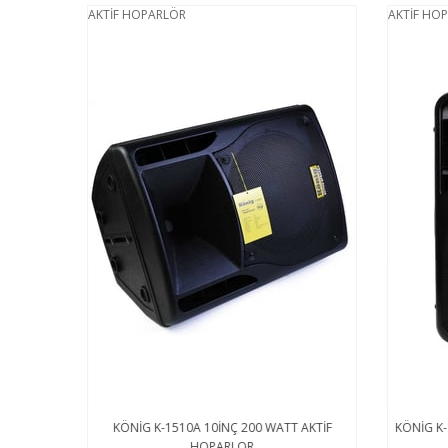
AKTİF HOPARLÖR
AKTİF HO
TT AKTİF
KÖNİG K-1510A 10İNÇ 200 WATT AKTİF
KÖNİG K-
HOPARLOR