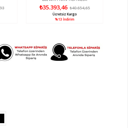
₺35.393,46
,93
₺40.654,65
Ücretsiz Kargo
%13
İndirim