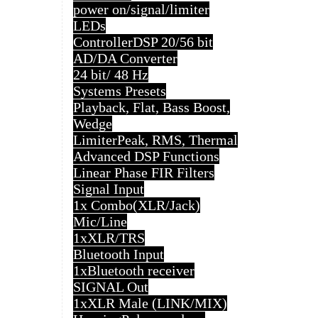
power on/signal/limiter
LEDs
Controller
DSP 20/56 bit
AD/DA Converter
24 bit/ 48 Hz
Systems Presets
Playback, Flat, Bass Boost,
Wedge
Limiter
Peak, RMS, Thermal
Advanced DSP Functions
Linear Phase FIR Filters
Signal Input
1x Combo(XLR/Jack)
Mic/Line
1xXLR/TRS
Bluetooth Input
1xBluetooth receiver
SIGNAL Out
1xXLR Male (LINK/MIX)