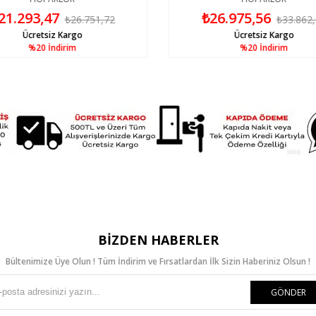
21.293,47
₺26.975,56
₺26.751,72
₺33.862
Ücretsiz Kargo
Ücretsiz Kargo
%20
İndirim
%20
İndirim
BIZDEN HABERLER
Bültenimize Üye Olun ! Tüm İndirim ve Fırsatlardan İlk Sizin Haberiniz Olsun !
GÖNDER