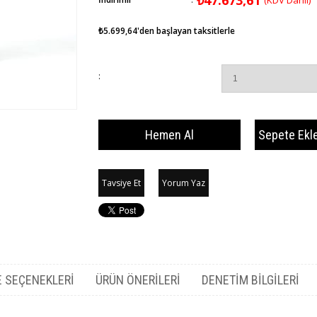
₺47.673,61
(KDV Dahil)
₺5.699,64
'den başlayan taksitlerle
:
Tavsiye Et
Yorum Yaz
 SEÇENEKLERI
ÜRÜN ÖNERILERI
DENETIM BILGILERI