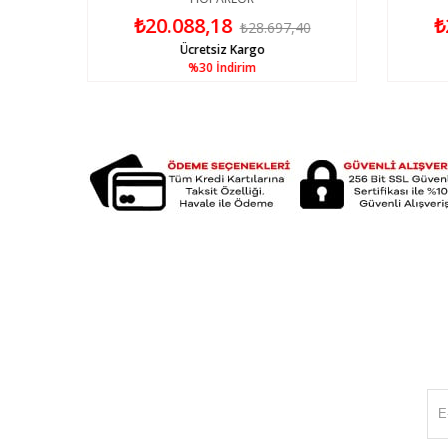
₺20.088,18
₺
59
₺28.697,40
Ücretsiz Kargo
%30
İndirim