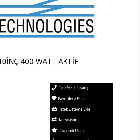
10İNÇ 400 WATT AKTİF
Telefonla Sipariş
Favorilere Ekle
İstek Listeme Ekle
Karşılaştır
İndirimli Ürün