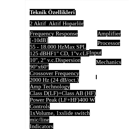
Teknik Özellikleri
2 Aktif Aktif Hoparlör
Frequency Response
Amplifier
[-10dB]
Processor
55 - 18.000 Hz
Max SPL
Input
125 dB
HF
1" CD, 1"v.c
LF
10", 2" v.c.
Dispersion
Mechanics
90°x60°
Crossover Frequency
2000 Hz (24 dB/oct.)
Amp Technology
Class D(LF)+Class AB (HF)
Power Peak (LF+HF)
400 W
Controls
1xVolume, 1xslide switch
mic/line
Indicators