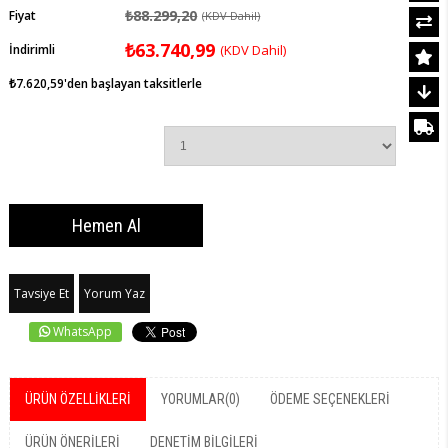
₺88.299,20
Fiyat
(KDV Dahil)
₺63.740,99
İndirimli
(KDV Dahil)
₺7.620,59
'den başlayan taksitlerle
Tavsiye Et
Yorum Yaz
WhatsApp
ÜRÜN ÖZELLIKLERI
YORUMLAR
(0)
ÖDEME SEÇENEKLERI
ÜRÜN ÖNERILERI
DENETIM BILGILERI