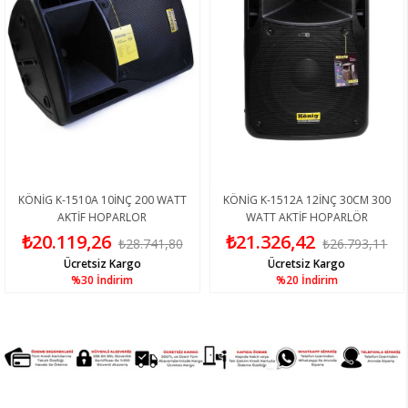
 K-1510A 10İNÇ 200 WATT
KÖNİG K-1512A 12İNÇ 30CM 300
KÖNİ
AKTİF HOPARLOR
WATT AKTİF HOPARLÖR
W
.119,26
₺21.326,42
₺2
₺28.741,80
₺26.793,11
Ücretsiz Kargo
Ücretsiz Kargo
%30
İndirim
%20
İndirim