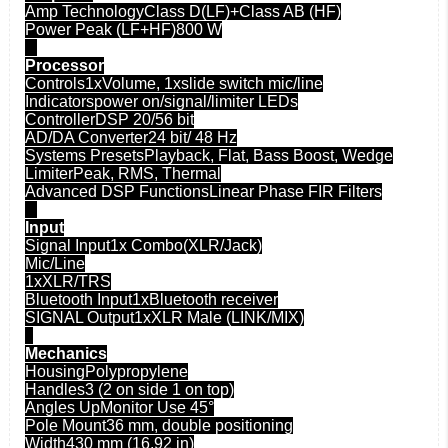
Amp TechnologyClass D(LF)+Class AB (HF)
Power Peak (LF+HF)800 W
Processor
Controls1xVolume, 1xslide switch mic/line
Indicatorspower on/signal/limiter LEDs
ControllerDSP 20/56 bit
AD/DA Converter24 bit/ 48 Hz
Systems PresetsPlayback, Flat, Bass Boost, Wedge
LimiterPeak, RMS, Thermal
Advanced DSP FunctionsLinear Phase FIR Filters
Input
Signal Input1x Combo(XLR/Jack)
Mic/Line
1xXLR/TRS
Bluetooth Input1xBluetooth receiver
SIGNAL Output1xXLR Male (LINK/MIX)
Mechanics
HousingPolypropylene
Handles3 (2 on side 1 on top)
Angles UpMonitor Use 45°
Pole Mount36 mm, double positioning
Width430 mm (16.92 in)