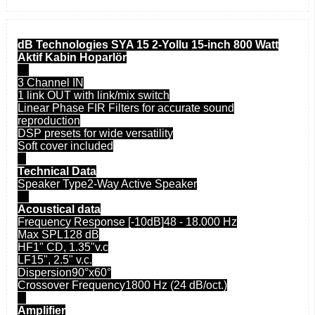
dB Technologies SYA 15 2-Yollu 15-inch 800 Watt
Aktif Kabin Hoparlör
3 Channel IN
1 link OUT with link/mix switch
Linear Phase FIR Filters for accurate sound
reproduction
DSP presets for wide versatility
Soft cover included
Technical Data
Speaker Type2-Way Active Speaker
Acoustical data
Frequency Response [-10dB]48 - 18.000 Hz
Max SPL128 dB
HF1" CD, 1.35"v.c
LF15", 2.5" v.c.
Dispersion90°x60°
Crossover Frequency1800 Hz (24 dB/oct.)
Amplifier