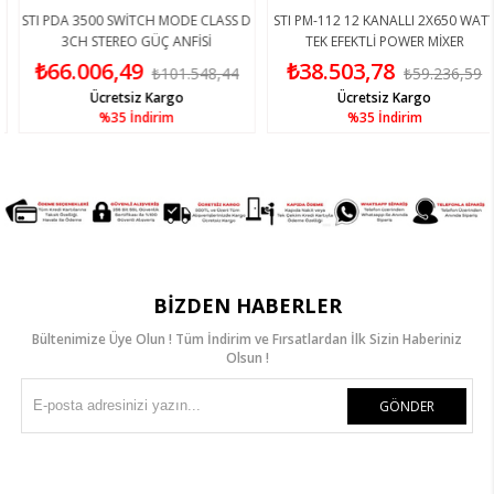
STI PDA 3500 SWİTCH MODE CLASS D
STI PM-112 12 KANALLI 2X650 WATT
3CH STEREO GÜÇ ANFİSİ
TEK EFEKTLİ POWER MİXER
₺66.006,49
₺38.503,78
₺101.548,44
₺59.236,59
Ücretsiz Kargo
Ücretsiz Kargo
%35
İndirim
%35
İndirim
BIZDEN HABERLER
Bültenimize Üye Olun ! Tüm İndirim ve Fırsatlardan İlk Sizin Haberiniz
Olsun !
GÖNDER