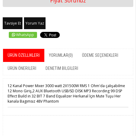
Fiyat Sorunuz
Tavsiye Et
Yorum Yaz
WhatsApp
ÜRÜN ÖZELLIKLERI
YORUMLAR
(0)
ÖDEME SEÇENEKLERI
ÜRÜN ÖNERILERI
DENETIM BILGILERI
12 Kanal Power Mixer 3000 watt 2X1500W RMS 1 Ohm'da çalışabilme
12 Mono Giriş,2 AUX Bluetooth USB/SD DİSK MP3 Recording 99 DSP
Effect Build in 32 BIT 7 Band Equalizer Herkanal İçin Mute Tuşu Her
kanala Bagımsız 48V Phantom