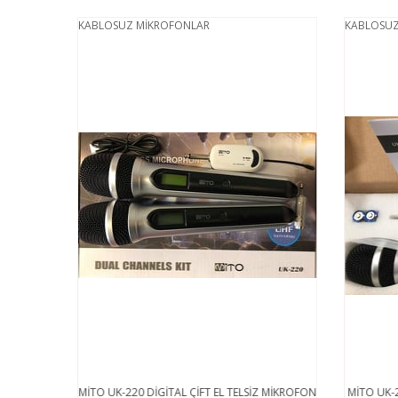
KABLOSUZ MİKROFONLAR
KABLOSUZ
İVİ TİPİ
MİTO UK-220 DİGİTAL ÇİFT EL TELSİZ MİKROFON
MİTO UK-2