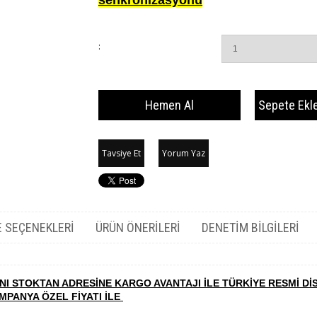
senkronizasyonu
:
Tavsiye Et
Yorum Yaz
 SEÇENEKLERI
ÜRÜN ÖNERILERI
DENETIM BILGILERI
I STOKTAN ADRESİNE KARGO AVANTAJI İLE TÜRKİYE RESMİ Dİ
MPANYA ÖZEL FİYATI İLE