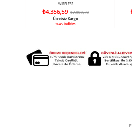
WİRELESS
₺4.356,59
0
₺7.909,78
Ücretsiz Kargo
%45
İndirim