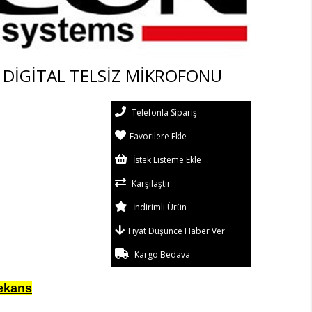
 DİGİTAL TELSİZ MİKROFONU
Telefonla Sipariş
Favorilere Ekle
İstek Listeme Ekle
Karşılaştır
İndirimli Ürün
Fiyat Düşünce Haber Ver
Kargo Bedava
rekans