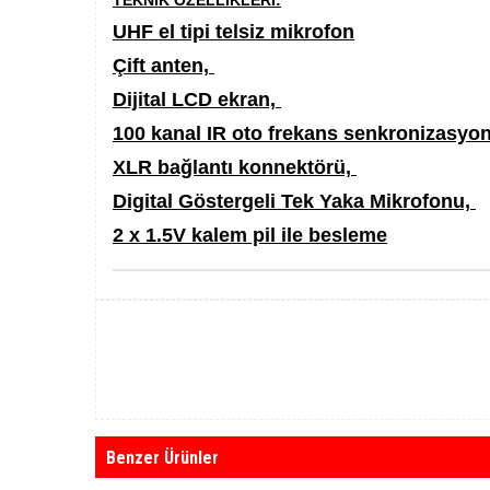
TEKNİK ÖZELLİKLERİ:
UHF el tipi telsiz mikrofon
Çift anten,
Dijital LCD ekran,
100 kanal IR oto frekans senkronizasyo
XLR bağlantı konnektörü,
Digital Göstergeli Tek Yaka Mikrofonu,
2 x 1.5V kalem pil ile besleme
Benzer Ürünler