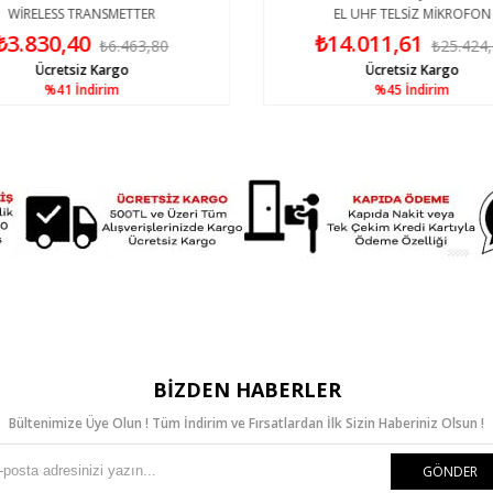
WİRELESS TRANSMETTER
EL UHF TELSİZ MİKROFON
₺3.830,40
₺14.011,61
₺6.463,80
₺25.424
Ücretsiz Kargo
Ücretsiz Kargo
%41
İndirim
%45
İndirim
BIZDEN HABERLER
Bültenimize Üye Olun ! Tüm İndirim ve Fırsatlardan İlk Sizin Haberiniz Olsun !
GÖNDER