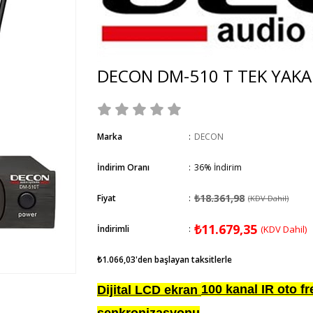
DECON DM-510 T TEK YAKA
Marka
:
DECON
İndirim Oranı
:
36
%
İndirim
₺18.361,98
Fiyat
:
(KDV Dahil)
₺11.679,35
İndirimli
:
(KDV Dahil)
₺1.066,03
'den başlayan taksitlerle
100 kanal IR oto f
Dijital LCD ekran