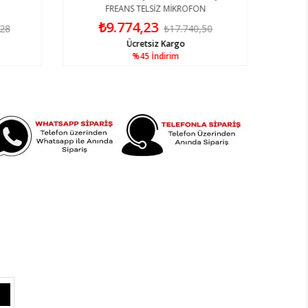
FREANS TELSİZ MİKROFON
₺9.774,23
,28
₺17.740,50
Ücretsiz Kargo
%45
İndirim