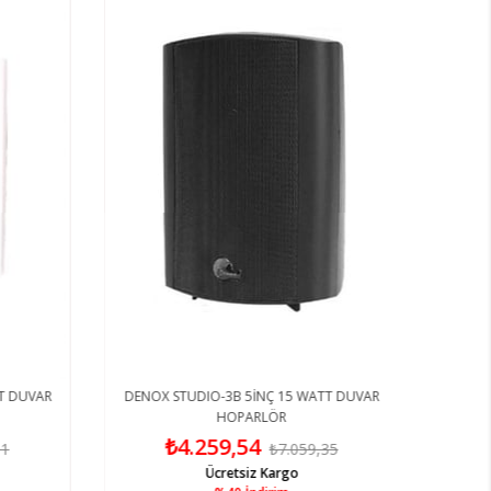
T DUVAR
DENOX STUDIO-3B 5İNÇ 15 WATT DUVAR
HOPARLÖR
₺4.259,54
1
₺7.059,35
Ücretsiz Kargo