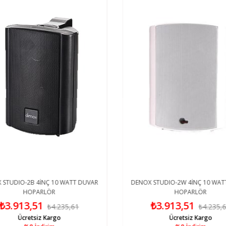
STUDIO-2B 4İNÇ 10 WATT DUVAR
DENOX STUDIO-2W 4İNÇ 10 WAT
HOPARLÖR
HOPARLÖR
₺3.913,51
₺3.913,51
₺4.235,61
₺4.235,6
Ücretsiz Kargo
Ücretsiz Kargo