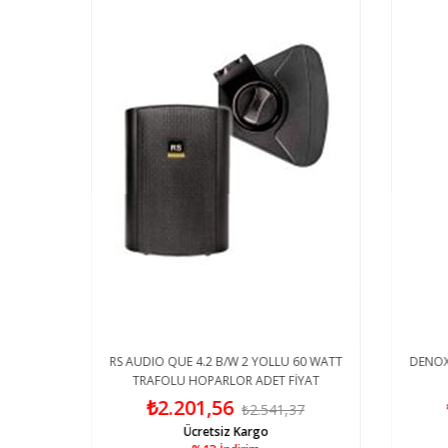
TRAFOLU
RS AUDIO QUE 4.2 B/W 2 YOLLU 60 WATT
DENOX 
TRAFOLU HOPARLOR ADET FİYAT
₺2.201,56
7
₺2.541,37
Ücretsiz Kargo