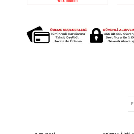
%13
İndirim
Kurumsal
Müşteri İlişkile