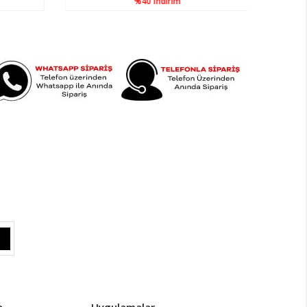
%40
İndirim
a
Uygulamalar