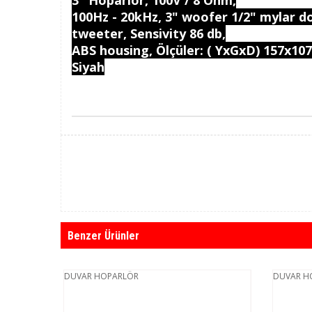
3" Hoparlör, 100V / 8 Ohm,
100Hz - 20kHz, 3" woofer 1/2" mylar 
tweeter, Sensivity 86 db,
ABS housing, Ölçüler: ( YxGxD) 157x1
Siyah
Benzer Ürünler
DUVAR HOPARLÖR
DUVAR H