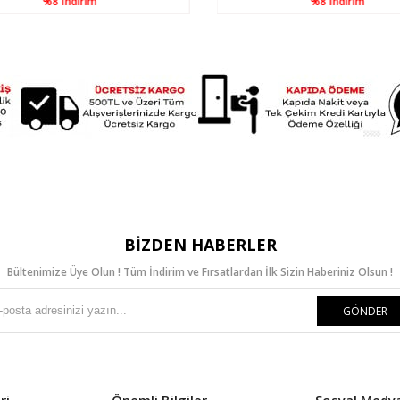
%8
İndirim
%8
İndirim
BIZDEN HABERLER
Bültenimize Üye Olun ! Tüm İndirim ve Fırsatlardan İlk Sizin Haberiniz Olsun !
GÖNDER
ri
Önemli Bilgiler
Sosyal Medy