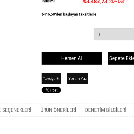
₺3.483,73
İndirimli
:
(KDV Dahil)
₺416,50
'den başlayan taksitlerle
:
Tavsiye Et
Yorum Yaz
 SEÇENEKLERI
ÜRÜN ÖNERILERI
DENETIM BILGILERI