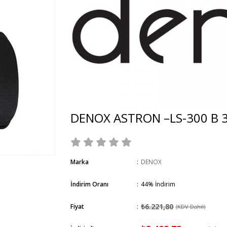
DENOX ASTRON –LS-300 B 
Marka
:
DENOX
İndirim Oranı
:
44
%
İndirim
₺6.221,80
Fiyat
:
(KDV Dahil)