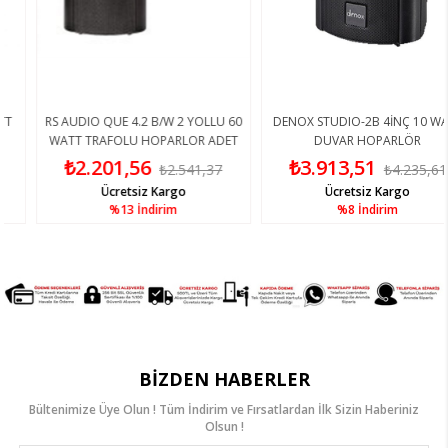
RS AUDIO QUE 4.2 B/W 2 YOLLU 60
DENOX STUDIO-2B 4İNÇ 10 WATT
WATT TRAFOLU HOPARLOR ADET
DUVAR HOPARLÖR
FİYAT
₺2.201,56
₺3.913,51
₺2.541,37
₺4.235,61
Ücretsiz Kargo
Ücretsiz Kargo
%13
İndirim
%8
İndirim
BIZDEN HABERLER
Bültenimize Üye Olun ! Tüm İndirim ve Fırsatlardan İlk Sizin Haberiniz
Olsun !