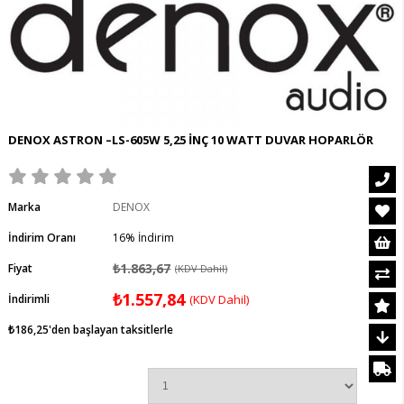
DENOX ASTRON –LS-605W 5,25 İNÇ 10 WATT DUVAR HOPARLÖR
Marka
DENOX
İndirim Oranı
16
%
İndirim
₺1.863,67
Fiyat
(KDV Dahil)
₺1.557,84
İndirimli
(KDV Dahil)
₺186,25
'den başlayan taksitlerle