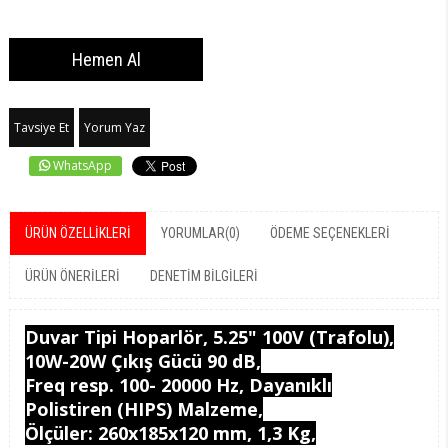
Tavsiye Et
Yorum Yaz
WhatsApp
ÜRÜN ÖZELLIKLERI
YORUMLAR
(0)
ÖDEME SEÇENEKLERI
ÜRÜN ÖNERILERI
DENETIM BILGILERI
Duvar Tipi Hoparlör, 5.25" 100V (Trafolu),
10W-20W Çıkış Gücü 90 dB,
Freq resp. 100- 20000 Hz, Dayanıklı
Polistiren (HIPS) Malzeme,
Ölçüler: 260x185x120 mm, 1,3 Kg,