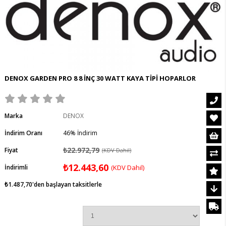
DENOX GARDEN PRO 8 8 İNÇ 30 WATT KAYA TİPİ HOPARLOR
Marka
DENOX
İndirim Oranı
46
%
İndirim
₺22.972,79
Fiyat
(KDV Dahil)
₺12.443,60
İndirimli
(KDV Dahil)
₺1.487,70
'den başlayan taksitlerle