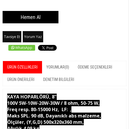
Tavsiye Et
Yorum Yaz
WhatsApp
ÜRÜN ÖZELLIKLERI
YORUMLAR
(0)
ÖDEME SEÇENEKLERI
ÜRÜN ÖNERILERI
DENETIM BILGILERI
KAYA HOPARLÖRÜ, 8"
100V 5W-10W-20W-30W / 8 ohm, 50-75 W,
Freq resp. 80-15000 Hz, LF: ,
Maks SPL. 90 dB, Dayanıklı abs malzeme,
Ölçüler, (Y,G,D) 500x320x360 mm,
Ağırlık 4.09 kg