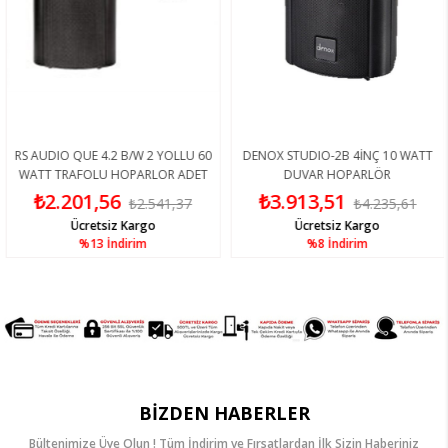
RS AUDIO QUE 4.2 B/W 2 YOLLU 60
DENOX STUDIO-2B 4İNÇ 10 WATT
WATT TRAFOLU HOPARLOR ADET
DUVAR HOPARLÖR
FİYAT
₺2.201,56
₺3.913,51
₺2.541,37
₺4.235,61
Ücretsiz Kargo
Ücretsiz Kargo
%13
İndirim
%8
İndirim
BIZDEN HABERLER
Bültenimize Üye Olun ! Tüm İndirim ve Fırsatlardan İlk Sizin Haberiniz