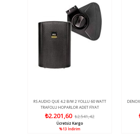
TRAFOLU
RS AUDIO QUE 4.2 B/W 2 YOLLU 60 WATT
DENOX 
TRAFOLU HOPARLOR ADET FİYAT
₺2.201,60
2
₺2.541,42
Ücretsiz Kargo
%13
İndirim