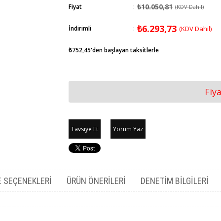
₺10.050,81
Fiyat
:
(KDV Dahil)
₺6.293,73
İndirimli
:
(KDV Dahil)
₺752,45
'den başlayan taksitlerle
Fiy
Tavsiye Et
Yorum Yaz
 SEÇENEKLERI
ÜRÜN ÖNERILERI
DENETIM BILGILERI