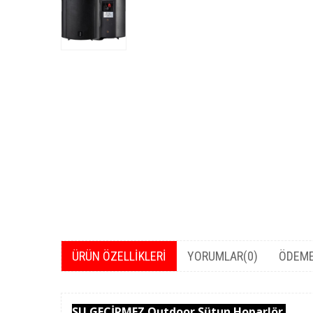
ÜRÜN ÖZELLIKLERI
YORUMLAR
(0)
ÖDEME
SU GEÇİRMEZ Outdoor Sütun Hoparlör