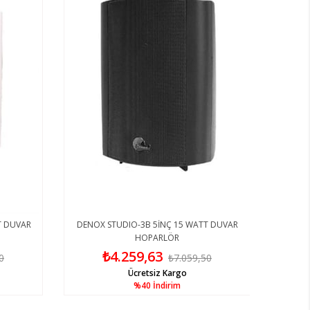
T DUVAR
DENOX STUDIO-3B 5İNÇ 15 WATT DUVAR
HOPARLÖR
₺4.259,63
0
₺7.059,50
Ücretsiz Kargo
%40
İndirim