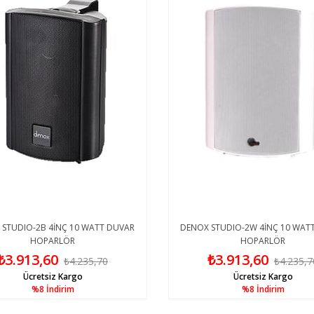
STUDIO-2B 4İNÇ 10 WATT DUVAR
DENOX STUDIO-2W 4İNÇ 10 WAT
HOPARLÖR
HOPARLÖR
₺3.913,60
₺3.913,60
₺4.235,70
₺4.235,7
Ücretsiz Kargo
Ücretsiz Kargo
%8
İndirim
%8
İndirim