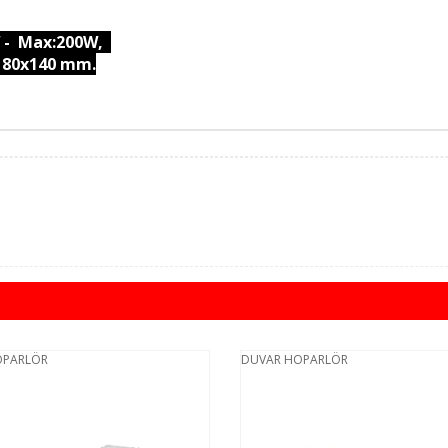
W - Max:200W,
0x180x140 mm.
OPARLÖR
DUVAR HOPARLÖR