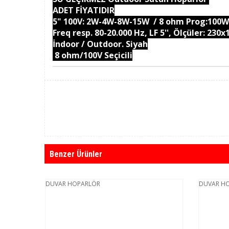
ADET FİYATIDIR
5" 100V: 2W-4W-8W-15W / 8 ohm Prog:100
Freq resp. 80-20.000 Hz, LF 5'', Ölçüler: 23
İndoor / Outdoor. Siyah
8 ohm/100V Seçicili
Benzer Ürünler
DUVAR HOPARLÖR
DUVAR H