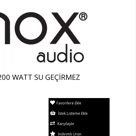
 200 WATT SU GEÇİRMEZ
Favorilere Ekle
İstek Listeme Ekle
Karşılaştır
İndirimli Ürün