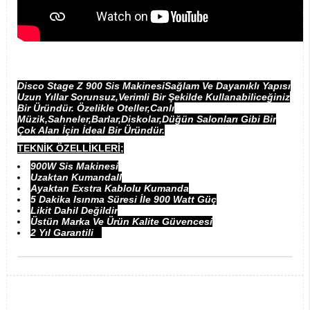
Disco Stage Z 900 Sis MakinesiSağlam Ve Dayanıklı Yapısı
Uzun Yıllar Sorunsuz,Verimli Bir Şekilde Kullanabiliceğiniz
Bir Üründür. Özelikle Oteller,Canlı
Müzik,Sahneler,Barlar,Diskolar,Düğün Salonları Gibi Bir
Çok Alan İçin İdeal Bir Üründür.
TEKNİK ÖZELLİKLERİ;
900W Sis Makinesi
Uzaktan KumandalI
Ayaktan Exstra Kablolu Kumanda
5 Dakika Isınma Süresi İle 900 Watt Güç
Likit Dahil Değildir
Üstün Marka Ve Ürün Kalite Güvencesi
2 Yıl Garantili