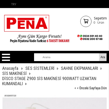
TRY
Sepetim
0
Ürün
Anasayfa
SES SİSTEMLERİ
SAHNE EKİPMANLARI
SİS MAKİNESİ
DİSCO STAGE Z900 SİS MAKİNESİ 900WATT UZAKTAN
KUMANDALI
< < Önceki Sayfaya Dön