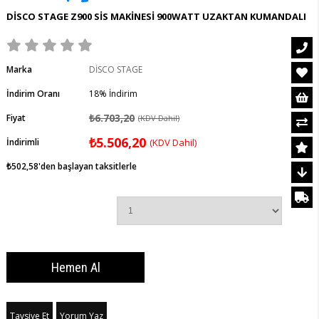
DİSCO STAGE Z900 SİS MAKİNESİ 900WATT UZAKTAN KUMANDALI
Marka
DİSCO STAGE
İndirim Oranı
18
%
İndirim
₺6.703,20
Fiyat
(KDV Dahil)
₺5.506,20
İndirimli
(KDV Dahil)
₺502,58
'den başlayan taksitlerle
Tavsiye Et
Yorum Yaz