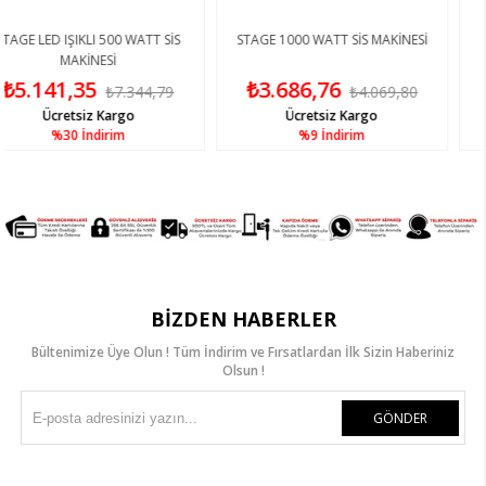
I 500 WATT SİS
STAGE 1000 WATT SİS MAKİNESİ
STAGE JL LED 5
NESİ
5
₺3.686,76
₺4.357,1
₺7.344,79
₺4.069,80
z Kargo
Ücretsiz Kargo
Ücretsi
ndirim
%9
İndirim
%9
İn
BIZDEN HABERLER
Bültenimize Üye Olun ! Tüm İndirim ve Fırsatlardan İlk Sizin Haberiniz
Olsun !
GÖNDER