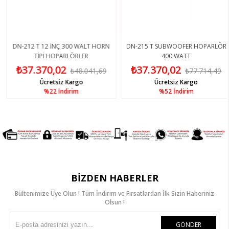
DN-212 T 12 İNÇ 300 WALT HORN
DN-215 T SUBWOOFER HOPARLÖR
TİPİ HOPARLÖRLER
400 WATT
₺37.370,02
₺37.370,02
₺48.041,69
₺77.714,49
Ücretsiz Kargo
Ücretsiz Kargo
%22
İndirim
%52
İndirim
BIZDEN HABERLER
Bültenimize Üye Olun ! Tüm İndirim ve Fırsatlardan İlk Sizin Haberiniz
Olsun !
GÖNDER