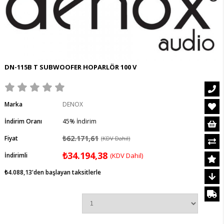
DN-115B T SUBWOOFER HOPARLÖR 100 V
Marka
DENOX
İndirim Oranı
45
%
İndirim
₺62.171,61
Fiyat
(KDV Dahil)
₺34.194,38
İndirimli
(KDV Dahil)
₺4.088,13
'den başlayan taksitlerle