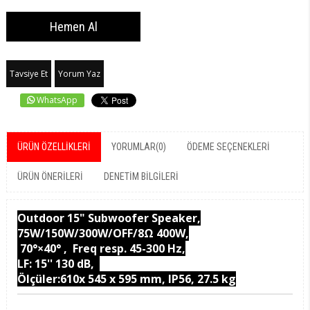
Tavsiye Et
Yorum Yaz
WhatsApp
ÜRÜN ÖZELLIKLERI
YORUMLAR
(0)
ÖDEME SEÇENEKLERI
ÜRÜN ÖNERILERI
DENETIM BILGILERI
Outdoor 15" Subwoofer Speaker,
75W/150W/300W/OFF/8Ω 400W,
70°×40° , Freq resp. 45-300 Hz,
LF: 15'' 130 dB,
Ölçüler:610x 545 x 595 mm, IP56, 27.5 kg