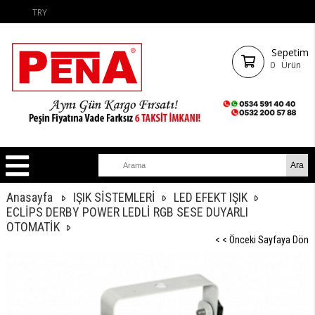
TRY
Sepetim
0
Ürün
Anasayfa
IŞIK SİSTEMLERİ
LED EFEKT IŞIK
ECLİPS DERBY POWER LEDLİ RGB SESE DUYARLI
OTOMATİK
< < Önceki Sayfaya Dön