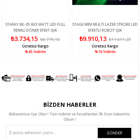
STARAY ML-05 8X3 WATT LED FULL
STAGE MİNİ MULTİ LAZER STROBE LED
RENKLİ DÖNER EFEKT IŞIK
EFEKTLİ ROBOT IŞIK
₺3.734,15
₺9.910,13
₺6.779,10
₺11.011,25
Ücretsiz Kargo
Ücretsiz Kargo
%45
İndirim
%10
İndirim
BIZDEN HABERLER
Bültenimize Üye Olun ! Tüm İndirim ve Fırsatlardan İlk Sizin Haberiniz
Olsun !
GÖNDER