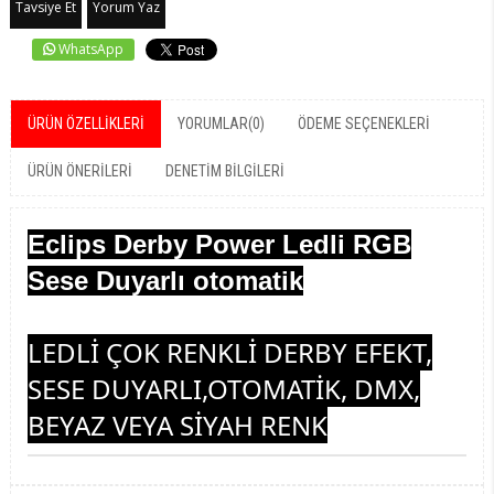
Tavsiye Et
Yorum Yaz
WhatsApp
ÜRÜN ÖZELLIKLERI
YORUMLAR
(0)
ÖDEME SEÇENEKLERI
ÜRÜN ÖNERILERI
DENETIM BILGILERI
Eclips Derby Power Ledli RGB
Sese Duyarlı otomatik
LEDLİ ÇOK RENKLİ DERBY EFEKT,
SESE DUYARLI,OTOMATİK, DMX,
BEYAZ VEYA SİYAH RENK