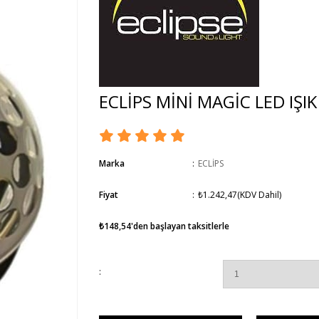
ECLİPS MİNİ MAGİC LED IŞI
Marka
:
ECLİPS
Fiyat
:
₺1.242,47
(KDV Dahil)
₺148,54
'den başlayan taksitlerle
: