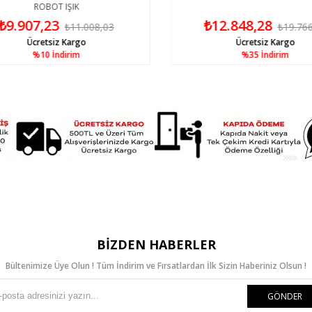
ROBOT IŞIK
₺9.907,23
₺12.848,28
₺11.008,03
₺19.766
Ücretsiz Kargo
Ücretsiz Kargo
%10
İndirim
%35
İndirim
BIZDEN HABERLER
Bültenimize Üye Olun ! Tüm İndirim ve Fırsatlardan İlk Sizin Haberiniz Olsun !
GÖNDER