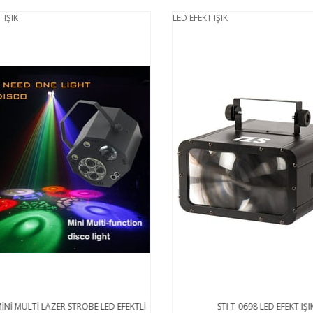
IŞIK
LED EFEKT IŞIK
Nİ MULTİ LAZER STROBE LED EFEKTLİ
STI T-0698 LED EFEKT IŞIK