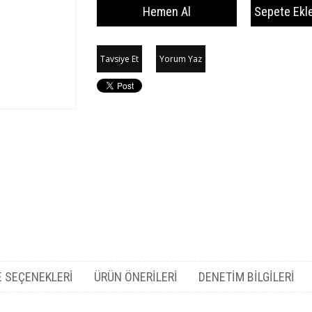
Tavsiye Et
Yorum Yaz
 SEÇENEKLERI
ÜRÜN ÖNERILERI
DENETIM BILGILERI