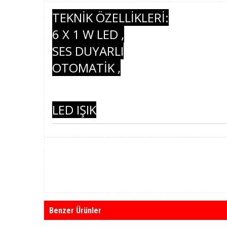
TEKNİK ÖZELLİKLERİ:
6 X 1 W LED ,
SES DUYARLI
OTOMATİK ,
LED IŞIK
Benzer Ürünler