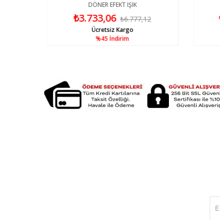
DÖNER EFEKT IŞIK
₺3.733,06
2
₺6.777,12
Ücretsiz Kargo
%45
İndirim