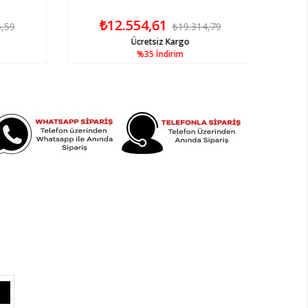
₺12.554,61
,59
₺19.314,79
Ücretsiz Kargo
%35
İndirim