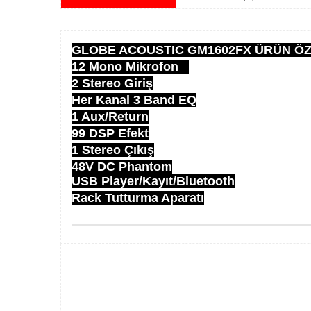
GLOBE ACOUSTIC GM1602FX ÜRÜN ÖZ
12 Mono Mikrofon
2 Stereo Giriş
Her Kanal 3 Band EQ
1 Aux/Return
99 DSP Efekt
1 Stereo Çıkış
48V DC Phantom
USB Player/Kayıt/Bluetooth
Rack Tutturma Aparatı