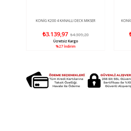
LI ÇİFT
KONİG K200 4 KANALLI DECK MIKSER
KONİG
KSER
₺3.139,97
₺4.309,20
Ücretsiz Kargo
%27
İndirim