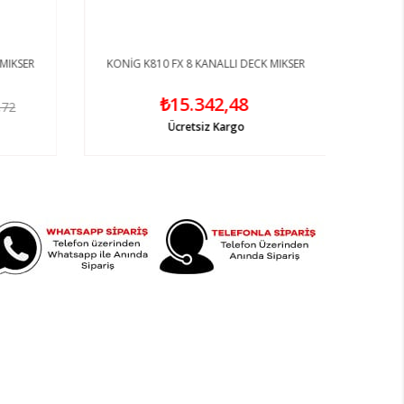
MIKSER
KONİG K810 FX 8 KANALLI DECK MIKSER
₺15.342,48
,72
Ücretsiz Kargo