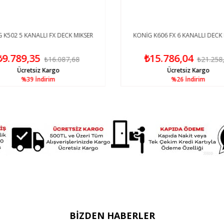
 K502 5 KANALLI FX DECK MIKSER
KONİG K606 FX 6 KANALLI DECK 
₺9.789,35
₺15.786,04
₺16.087,68
₺21.258
Ücretsiz Kargo
Ücretsiz Kargo
%39
İndirim
%26
İndirim
BIZDEN HABERLER