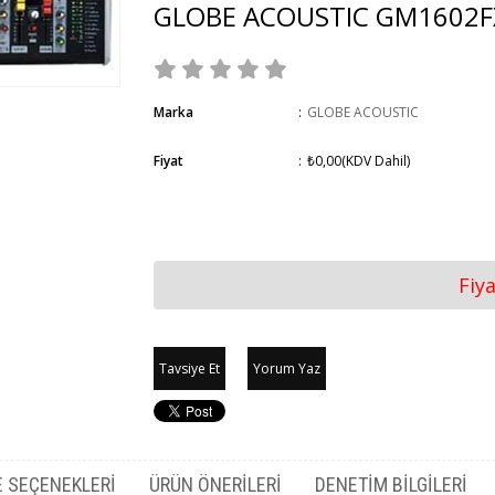
GLOBE ACOUSTIC GM1602FX
Marka
:
GLOBE ACOUSTIC
Fiyat
:
₺0,00
(KDV Dahil)
Fiy
Tavsiye Et
Yorum Yaz
 SEÇENEKLERI
ÜRÜN ÖNERILERI
DENETIM BILGILERI