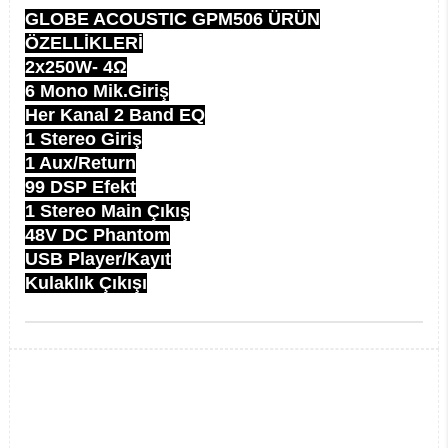
GLOBE ACOUSTIC GPM506 ÜRÜN
ÖZELLİKLERİ
2x250W- 4Ω
6 Mono Mik.Giriş
Her Kanal 2 Band EQ
1 Stereo Giriş
1 Aux/Return
99 DSP Efekt
1 Stereo Main Çıkış
48V DC Phantom
USB Player/Kayıt
Kulaklık Çıkışı