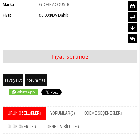
Marka
GLOBE ACOUSTIC
Fiyat
₺0,00
(KDV Dahil)
Fiyat Sorunuz
Tavsiye Et
Yorum Yaz
WhatsApp
ÜRÜN ÖZELLIKLERI
YORUMLAR
(0)
ÖDEME SEÇENEKLERI
ÜRÜN ÖNERILERI
DENETIM BILGILERI