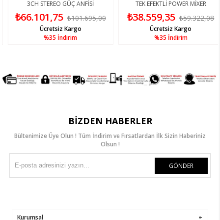
3CH STEREO GÜÇ ANFİSİ
TEK EFEKTLİ POWER MİXER
₺66.101,75
₺38.559,35
₺101.695,00
₺59.322,08
Ücretsiz Kargo
Ücretsiz Kargo
%35
İndirim
%35
İndirim
BIZDEN HABERLER
Bültenimize Üye Olun ! Tüm İndirim ve Fırsatlardan İlk Sizin Haberiniz
Olsun !
GÖNDER
Kurumsal