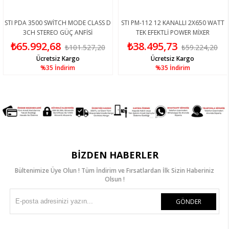
STI PDA 3500 SWİTCH MODE CLASS D
STI PM-112 12 KANALLI 2X650 WATT
3CH STEREO GÜÇ ANFİSİ
TEK EFEKTLİ POWER MİXER
₺65.992,68
₺38.495,73
₺101.527,20
₺59.224,20
Ücretsiz Kargo
Ücretsiz Kargo
%35
İndirim
%35
İndirim
BIZDEN HABERLER
Bültenimize Üye Olun ! Tüm İndirim ve Fırsatlardan İlk Sizin Haberiniz
Olsun !
GÖNDER