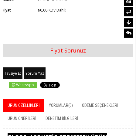
Fiyat
₺0,00
(KDV Dahil)
Fiyat Sorunuz
Tavsiye Et
Yorum Yaz
WhatsApp
ÜRÜN ÖZELLIKLERI
YORUMLAR
(0)
ÖDEME SEÇENEKLERI
ÜRÜN ÖNERILERI
DENETIM BILGILERI