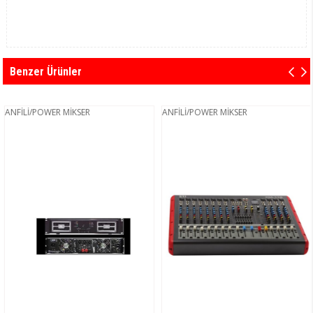
Benzer Ürünler
ANFİLİ/POWER MİKSER
ANFİLİ/POWER MİKSER