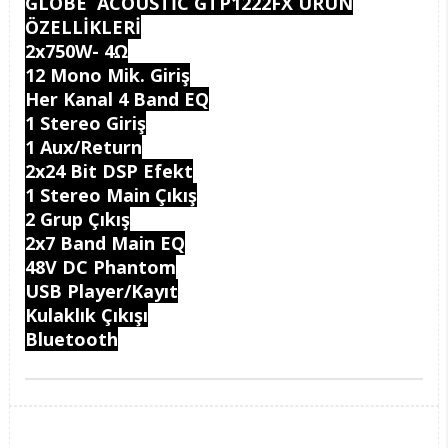
GLOBE ACOUSTİC GTP1222FX ÜRÜN
ÖZELLİKLERİ
2x750W- 4Ω
12 Mono Mik. Giriş
Her Kanal 4 Band EQ
1 Stereo Giriş
1 Aux/Return
2x24 Bit DSP Efekt
1 Stereo Main Çıkış
2 Grup Çıkış
2x7 Band Main EQ
48V DC Phantom
USB Player/Kayıt
Kulaklık Çıkışı
Bluetooth