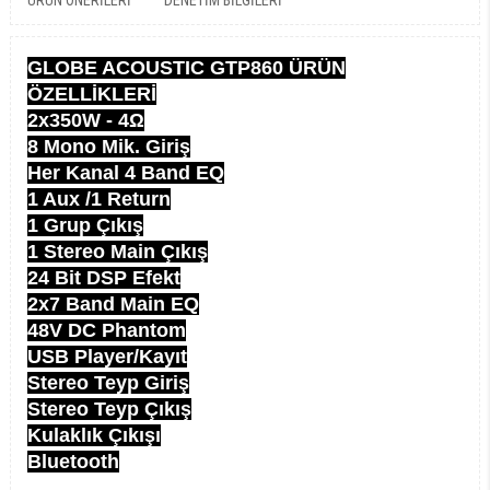
ÜRÜN ÖNERILERI
DENETIM BILGILERI
GLOBE ACOUSTIC GTP860 ÜRÜN
ÖZELLİKLERİ
2x350W - 4Ω
8 Mono Mik. Giriş
Her Kanal 4 Band EQ
1 Aux /1 Return
1 Grup Çıkış
1 Stereo Main Çıkış
24 Bit DSP Efekt
2x7 Band Main EQ
48V DC Phantom
USB Player/Kayıt
Stereo Teyp Giriş
Stereo Teyp Çıkış
Kulaklık Çıkışı
Bluetooth