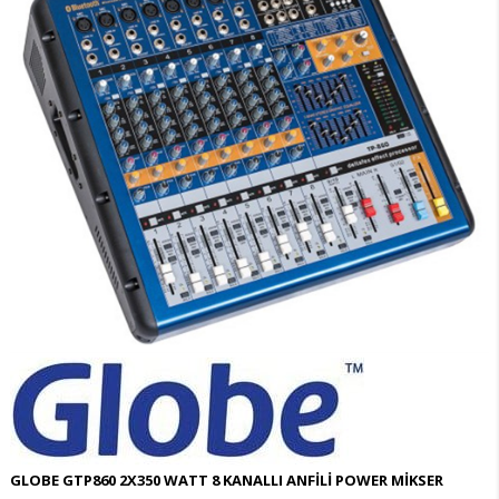
GLOBE GTP860 2X350 WATT 8 KANALLI ANFİLİ POWER MİKSER