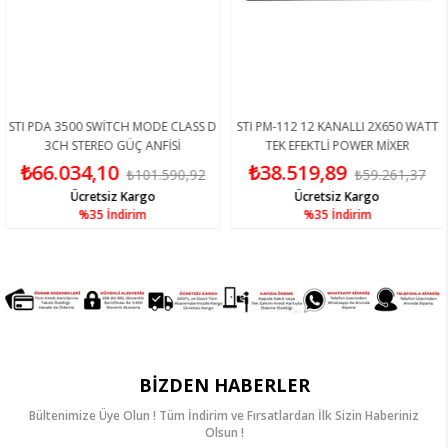
TI PDA 3500 SWİTCH MODE CLASS D
STI PM-112 12 KANALLI 2X650 WATT
3CH STEREO GÜÇ ANFİSİ
TEK EFEKTLİ POWER MİXER
₺66.034,10
₺38.519,89
₺101.590,92
₺59.261,37
Ücretsiz Kargo
Ücretsiz Kargo
%35
İndirim
%35
İndirim
BIZDEN HABERLER
Bültenimize Üye Olun ! Tüm İndirim ve Fırsatlardan İlk Sizin Haberiniz
Olsun !