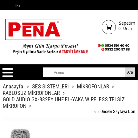
TRY
Sepetim
0
Ürün
Anasayfa
SES SİSTEMLERİ
MİKROFONLAR
KABLOSUZ MİKROFONLAR
GOLD AUDİO GX-832EY UHF EL-YAKA WİRELESS TELSİZ
MİKROFON
< < Önceki Sayfaya Dön