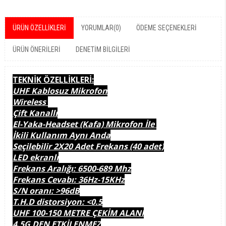
ÜRÜN ÖZELLIKLERI
YORUMLAR
(0)
ÖDEME SEÇENEKLERI
ÜRÜN ÖNERILERI
DENETIM BILGILERI
TEKNİK ÖZELLİKLERİ:
UHF Kablosuz Mikrofon
Wireless
Çift Kanallı
El-Yaka-Headset (Kafa) Mikrofon İle
İkili Kullanım Aynı Anda
Seçilebilir 2X20 Adet Frekans (40 adet)
LED ekranlı
Frekans Aralığı: 6500-689 Mhz
Frekans Cevabı: 36Hz-15KHz
S/N oranı: >96dB
T.H.D distorsiyon: <0.5
UHF 100-150 METRE ÇEKİM ALANI
4.5G DEN ETKİLENMEZ