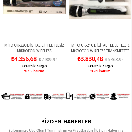
MİTO UK-220 DİGİTAL ÇİFT EL TELSİZ
MİTO UK-210 DİGİTAL TEL EL TELSİZ
MİKROFON WİRELESS
MİKROFON WİRELESS TRANSMETTER
₺4.356,68
₺3.830,48
₺7.909,94
₺6.463,94
Ücretsiz Kargo
Ücretsiz Kargo
%45
İndirim
%41
İndirim
BIZDEN HABERLER
Bültenimize Üye Olun ! Tüm İndirim ve Fırsatlardan İlk Sizin Haberiniz