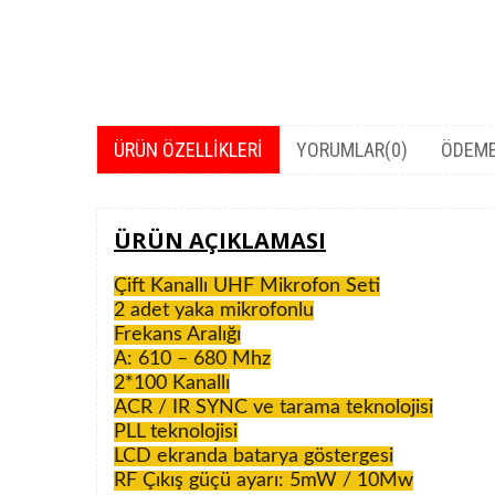
ÜRÜN ÖZELLIKLERI
YORUMLAR
(0)
ÖDEME
ÜRÜN AÇIKLAMASI
Çift Kanallı UHF Mikrofon Seti
2 adet yaka mikrofonlu
Frekans Aralığı
A: 610 – 680 Mhz
2*100 Kanallı
ACR / IR SYNC ve tarama teknolojisi
PLL teknolojisi
LCD ekranda batarya göstergesi
RF Çıkış güçü ayarı: 5mW / 10Mw