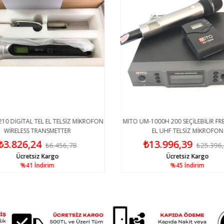
10 DİGİTAL TEL EL TELSİZ MİKROFON
MITO UM-1000H 200 SEÇİLEBİLİR FRE
WİRELESS TRANSMETTER
EL UHF TELSİZ MİKROFON
₺3.826,24
₺13.996,39
₺6.456,78
₺25.396
Ücretsiz Kargo
Ücretsiz Kargo
%41
İndirim
%45
İndirim