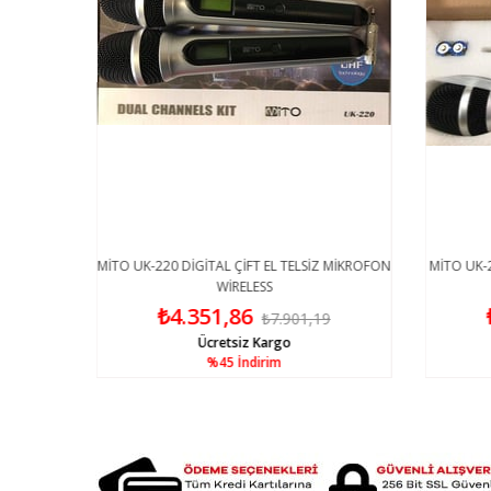
İVİ TİPİ
MİTO UK-220 DİGİTAL ÇİFT EL TELSİZ MİKROFON
MİTO UK-2
WİRELESS
₺4.351,86
8
₺7.901,19
Ücretsiz Kargo
%45
İndirim