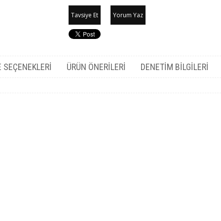
Tavsiye Et
Yorum Yaz
 SEÇENEKLERI
ÜRÜN ÖNERILERI
DENETIM BILGILERI