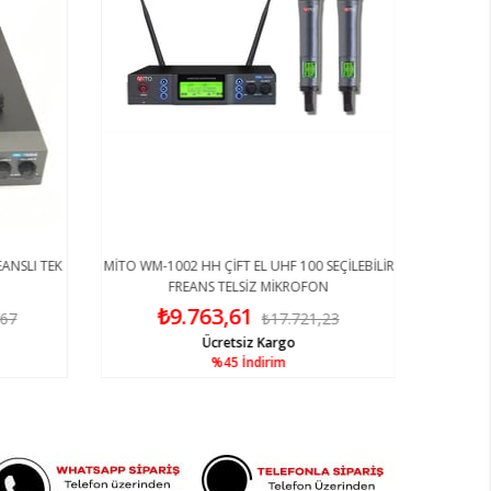
ANSLI TEK
MİTO WM-1002 HH ÇİFT EL UHF 100 SEÇİLEBİLİR
FREANS TELSİZ MİKROFON
₺9.763,61
,67
₺17.721,23
Ücretsiz Kargo
%45
İndirim