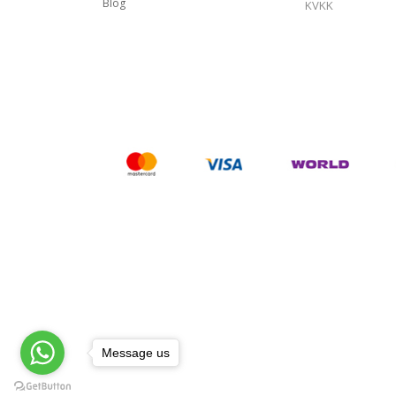
Blog
KVKK
Message us