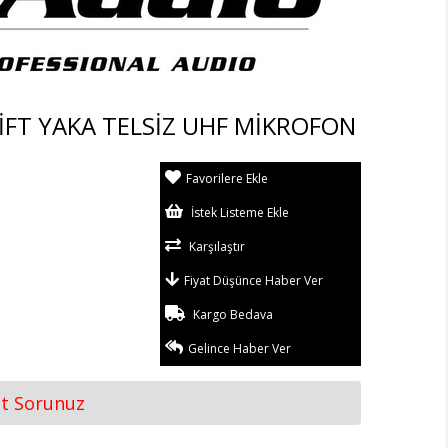
İFT YAKA TELSİZ UHF MİKROFON
Favorilere Ekle
İstek Listeme Ekle
Karşılaştır
Fiyat Düşünce Haber Ver
Kargo Bedava
Gelince Haber Ver
at Sorunuz