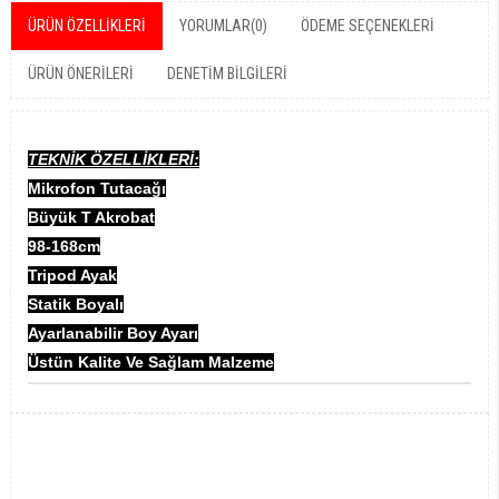
ÜRÜN ÖZELLIKLERI
YORUMLAR
(0)
ÖDEME SEÇENEKLERI
ÜRÜN ÖNERILERI
DENETIM BILGILERI
TEKNİK ÖZELLİKLERİ:
Mikrofon Tutacağı
Büyük T Akrobat
98-168cm
Tripod Ayak
Statik Boyalı
Ayarlanabilir Boy Ayarı
Üstün Kalite Ve Sağlam Malzeme