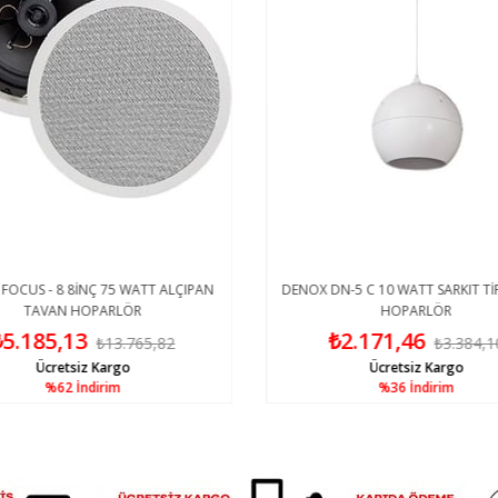
FOCUS - 8 8İNÇ 75 WATT ALÇIPAN
DENOX DN-5 C 10 WATT SARKIT Tİ
TAVAN HOPARLÖR
HOPARLÖR
₺5.185,13
₺2.171,46
₺13.765,82
₺3.384,1
Ücretsiz Kargo
Ücretsiz Kargo
%62
İndirim
%36
İndirim