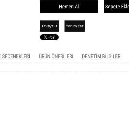
Tavsiye Et
Yorum Yaz
 SEÇENEKLERI
ÜRÜN ÖNERILERI
DENETIM BILGILERI