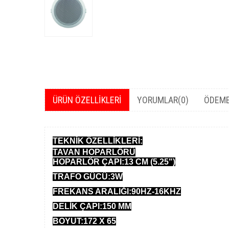
ÜRÜN ÖZELLIKLERI
YORUMLAR
(0)
ÖDEME
TEKNİK ÖZELLİKLERİ:
TAVAN HOPARLÖRÜ
HOPARLÖR ÇAPI:13 CM (5.25")
TRAFO GÜCÜ:3W
FREKANS ARALI
Ğ
I
:90HZ-16KHZ
DELİK ÇAPI:150 MM
BOYUT:172 X 65