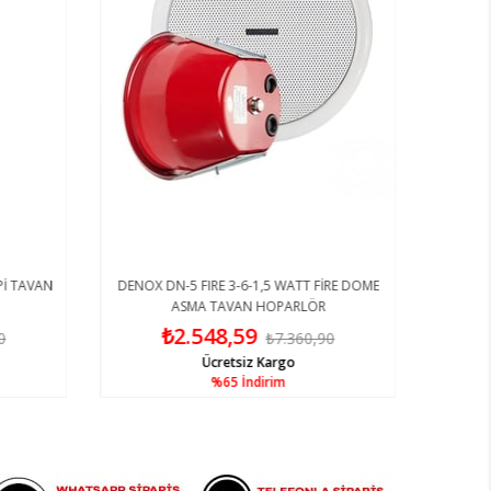
Pİ TAVAN
DENOX DN-5 FIRE 3-6-1,5 WATT FİRE DOME
ASMA TAVAN HOPARLÖR
₺2.548,59
0
₺7.360,90
Ücretsiz Kargo
%65
İndirim