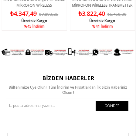
MİKROFON WİRELESS
MİKROFON WİRELESS TRANSMETTER
₺4.347,49
₺3.822,40
₺7.893,26
₺6.450,30
Ücretsiz Kargo
Ücretsiz Kargo
%45
İndirim
%41
İndirim
BIZDEN HABERLER
Bültenimize Üye Olun ! Tüm İndirim ve Fırsatlardan İlk Sizin Haberiniz
Olsun !
GÖNDER