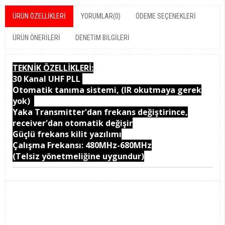
ÜRÜN ÖZELLIKLERI
YORUMLAR
(0)
ÖDEME SEÇENEKLERI
ÜRÜN ÖNERILERI
DENETIM BILGILERI
TEKNİK ÖZELLİKLERİ:
30 Kanal UHF PLL
Otomatik tanıma sistemi, (IR okutmaya gerek
yok)
Yaka Transmitter'dan frekans değiştirince,
receiver'dan otomatik değişir
Güçlü frekans kilit yazılımı
Çalışma Frekansı: 480MHz-680MHz
(Telsiz yönetmeliğine uygundur)