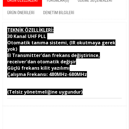
ÜRÜN ÖZELLIKLERI
YORUMLAR
(0)
ÖDEME SEÇENEKLERI
ÜRÜN ÖNERILERI
DENETIM BILGILERI
TEKNİK ÖZELLİKLERİ:
30 Kanal UHF PLL
Otomatik tanıma sistemi, (IR okutmaya gerek
yok)
El Transmitter'dan frekans değiştirince,
receiver'dan otomatik değişir
Güçlü frekans kilit yazılımı
Çalışma Frekansı: 480MHz-680MHz
(Telsiz yönetmeliğine uygundur)