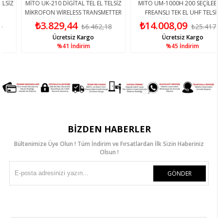
Z
MİTO UK-210 DİGİTAL TEL EL TELSİZ
MITO UM-1000H 200 SEÇİLEBİLİR
MİKROFON WİRELESS TRANSMETTER
FREANSLI TEK EL UHF TELSİZ
MİKROFON
₺3.829,44
₺14.008,09
₺6.462,18
₺25.417,91
Ücretsiz Kargo
Ücretsiz Kargo
%41
İndirim
%45
İndirim
BIZDEN HABERLER
Bültenimize Üye Olun ! Tüm İndirim ve Fırsatlardan İlk Sizin Haberiniz
Olsun !
GÖNDER