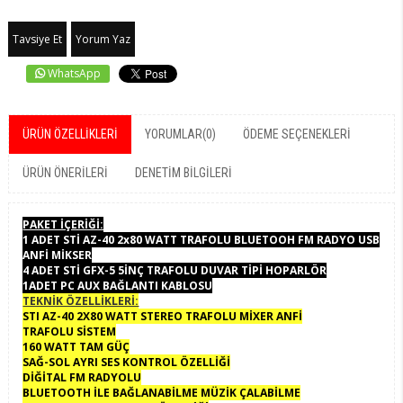
Tavsiye Et
Yorum Yaz
WhatsApp
ÜRÜN ÖZELLIKLERI
YORUMLAR
(0)
ÖDEME SEÇENEKLERI
ÜRÜN ÖNERILERI
DENETIM BILGILERI
PAKET İÇERİĞİ:
1 ADET STİ AZ-40 2x80 WATT TRAFOLU BLUETOOH FM RADYO USB
ANFİ MİKSER
4 ADET STİ GFX-5 5İNÇ TRAFOLU DUVAR TİPİ HOPARLÖR
1ADET PC AUX BAĞLANTI KABLOSU
TEKNİK ÖZELLİKLERİ:
STI AZ-40 2X80 WATT STEREO TRAFOLU MİXER ANFİ
TRAFOLU SİSTEM
160 WATT TAM GÜÇ
SAĞ-SOL AYRI SES KONTROL ÖZELLİĞİ
DİĞİTAL FM RADYOLU
BLUETOOTH İLE BAĞLANABİLME MÜZİK ÇALABİLME