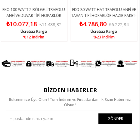
 WATT 2 BÖLGELİ TRAFOLU
EKO 80 WATT HAT TRAFOLU ANFİ VE
EKO 80 
VE DUVAR TİPİ HOPARLÖR
TAVAN TİPİ HOPARLÖR HAZIR PAKET-
TAVAN Tİ
PAKET-3
4
.077,18
₺4.786,80
₺6
₺11.488,32
₺6.222,84
Ücretsiz Kargo
Ücretsiz Kargo
%12
İndirim
%23
İndirim
BIZDEN HABERLER
Bültenimize Üye Olun ! Tüm İndirim ve Fırsatlardan İlk Sizin Haberiniz
Olsun !
GÖNDER