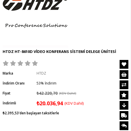
HTDZ HT-8610D VİDEO KONFERANS SİSTEMİ DELEGE ÜNİTESİ
Marka
HTDZ
İndirim Oranı
53
%
İndirim
₺42.220,70
Fiyat
(KDV Dahil)
₺20.036,94
İndirimli
(KDV Dahil)
₺2.395,53
'den başlayan taksitlerle