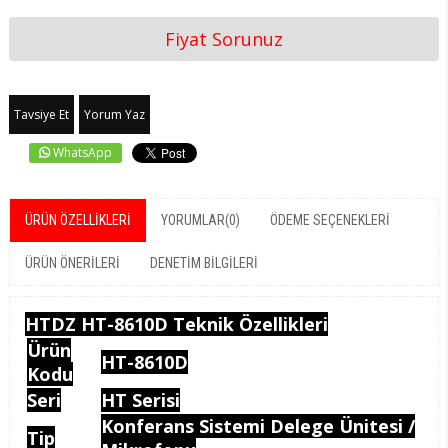
Fiyat Sorunuz
Tavsiye Et
Yorum Yaz
WhatsApp
ÜRÜN ÖZELLIKLERI
YORUMLAR
(0)
ÖDEME SEÇENEKLERI
ÜRÜN ÖNERILERI
DENETIM BILGILERI
HTDZ HT-8610D Teknik Özellikleri
Ürün
HT-8610D
Kodu
Seri
HT Serisi
Konferans Sistemi Delege Ünitesi /
Tip