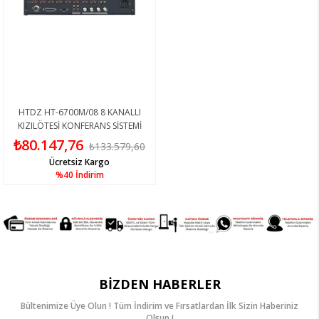
HTDZ HT-6700M/08 8 KANALLI
KIZILÖTESİ KONFERANS SİSTEMİ
ÜNİTESİ
₺80.147,76
₺133.579,60
Ücretsiz Kargo
%40
İndirim
BIZDEN HABERLER
Bültenimize Üye Olun ! Tüm İndirim ve Fırsatlardan İlk Sizin Haberiniz
Olsun !