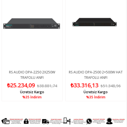
RS AUDIO DPA-2250 2X250W
RS AUDIO DPA-2500 2×500W HAT
TRAFOLU ANFI
TRAFOLU ANFI
₺25.234,09
₺33.316,13
₺38.881,74
₺51.348,96
Ücretsiz Kargo
Ücretsiz Kargo
%35
İndirim
%35
İndirim