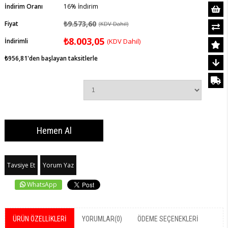
İndirim Oranı
16
%
İndirim
₺9.573,60
Fiyat
(KDV Dahil)
₺8.003,05
İndirimli
(KDV Dahil)
₺956,81
'den başlayan taksitlerle
Tavsiye Et
Yorum Yaz
WhatsApp
ÜRÜN ÖZELLIKLERI
YORUMLAR
(0)
ÖDEME SEÇENEKLERI