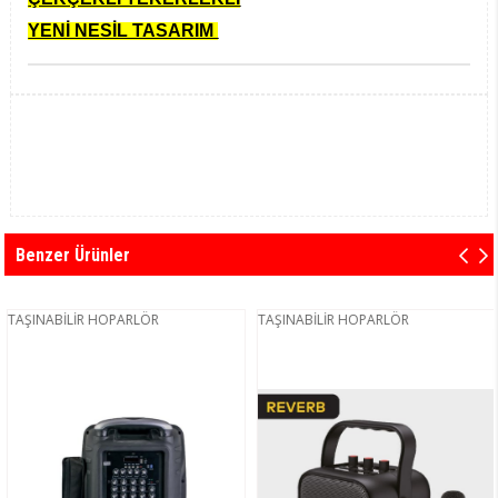
YENİ NESİL TASARIM
Benzer Ürünler
TAŞINABİLİR HOPARLÖR
TAŞINABİLİR HOPARLÖR