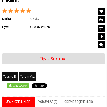
HOPARLOR
Marka
KONİG
Fiyat
₺0,00
(KDV Dahil)
Fiyat Sorunuz
Tavsiye Et
Yorum Yaz
WhatsApp
ÜRÜN ÖZELLIKLERI
YORUMLAR
(0)
ÖDEME SEÇENEKLERI