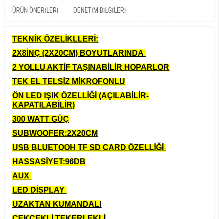
ÜRÜN ÖNERILERI
DENETIM BILGILERI
TEKNİK ÖZELİKLLERİ:
2X8İNÇ (2X20CM) BOYUTLARINDA
2 YOLLU AKTİF TAŞINABİLİR HOPARLOR
TEK EL TELSİZ MİKROFONLU
ÖN LED IŞIK ÖZELLİĞİ (AÇILABİLİR-
KAPATILABİLİR)
300 WATT GÜÇ
SUBWOOFER:2X20CM
USB BLUETOOH TF SD CARD ÖZELLİĞİ
HASSASİYET:96DB
AUX
LED DİSPLAY
UZAKTAN KUMANDALI
ÇEKÇEKLİ TEKERLEKLİ