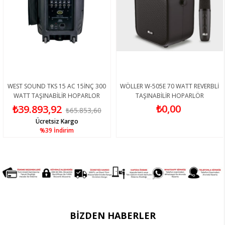
WEST SOUND TKS 15 AC 15İNÇ 300
WÖLLER W-505E 70 WATT REVERBLİ
WATT TAŞINABİLİR HOPARLOR
TAŞINABİLİR HOPARLÖR
₺0,00
₺39.893,92
₺65.853,60
Ücretsiz Kargo
%39
İndirim
BIZDEN HABERLER