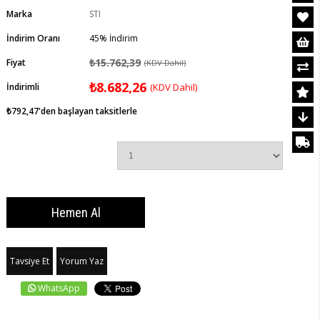
Marka
STI
İndirim Oranı
45
%
İndirim
₺15.762,39
Fiyat
(KDV Dahil)
₺8.682,26
İndirimli
(KDV Dahil)
₺792,47
'den başlayan taksitlerle
Tavsiye Et
Yorum Yaz
WhatsApp