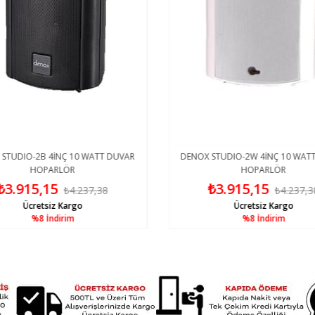
STUDIO-2B 4İNÇ 10 WATT DUVAR
DENOX STUDIO-2W 4İNÇ 10 WAT
HOPARLÖR
HOPARLÖR
₺3.915,15
₺3.915,15
₺4.237,38
₺4.237,3
Ücretsiz Kargo
Ücretsiz Kargo
%8
İndirim
%8
İndirim