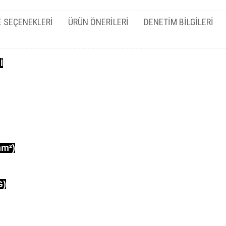
 SEÇENEKLERI
ÜRÜN ÖNERILERI
DENETIM BILGILERI
İ
mm²)
G)