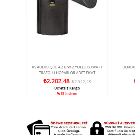
TRAFOLU
RS AUDIO QUE 4.2 B/W 2 YOLLU 60 WATT
DENOX 
TRAFOLU HOPARLOR ADET FİYAT
₺2.202,48
3
₺2.542,43
Ücretsiz Kargo
%13
İndirim