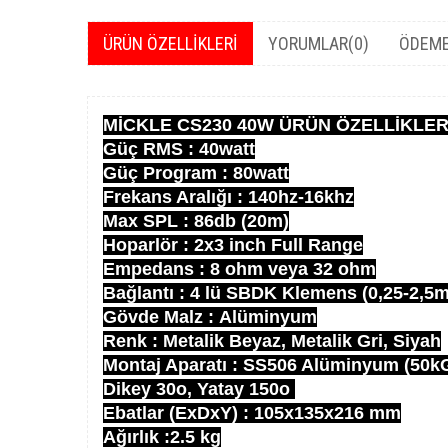
ÜRÜN ÖZELLIKLERI
YORUMLAR
(0)
ÖDEME
MİCKLE CS230 40W ÜRÜN ÖZELLİKLER
Güç RMS : 40watt
Güç Program : 80watt
Frekans Aralığı : 140hz-16khz
Max SPL : 86db (20m)
Hoparlör : 2x3 inch Full Range
Empedans : 8 ohm veya 32 ohm
Bağlantı : 4 lü SBDK Klemens (0,25-2,5
Gövde Malz : Alüminyum
Renk : Metalik Beyaz, Metalik Gri, Siyah
Montaj Aparatı : SS506 Alüminyum (50k
Dikey 30o, Yatay 150o
Ebatlar (ExDxY) : 105x135x216 mm
Ağırlık :2.5 kg