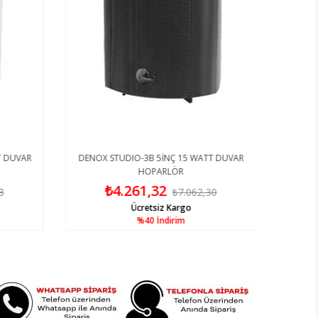
T DUVAR
DENOX STUDIO-3B 5İNÇ 15 WATT DUVAR
HOPARLÖR
₺4.261,32
8
₺7.062,30
Ücretsiz Kargo
%40
İndirim