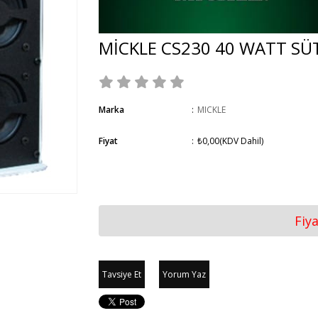
MİCKLE CS230 40 WATT S
Marka
:
MICKLE
Fiyat
:
₺0,00
(KDV Dahil)
Fiy
Tavsiye Et
Yorum Yaz