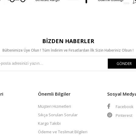
BIZDEN HABERLER
Bültenimize Üye Olun ! Tüm İndirim ve Fırsatlardan İlk Sizin Haberiniz Olsun !
GÖNDER
ri
Önemli Bilgiler
Sosyal Medy
Müşteri Hizmetleri
Facebook
Sıkça Sorulan Sorular
Pinterest
Kargo Takibi
Ödeme ve Teslimat Bilgileri