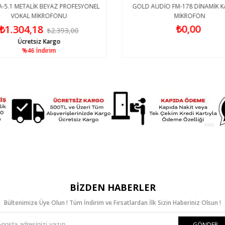
-5.1 METALİK BEYAZ PROFESYONEL
GOLD AUDİO FM-178 DİNAMİK K
VOKAL MİKROFONU
MİKROFON
₺0,00
₺1.304,18
₺2.393,00
Ücretsiz Kargo
%46
İndirim
BIZDEN HABERLER
Bültenimize Üye Olun ! Tüm İndirim ve Fırsatlardan İlk Sizin Haberiniz Olsun !
GÖNDER