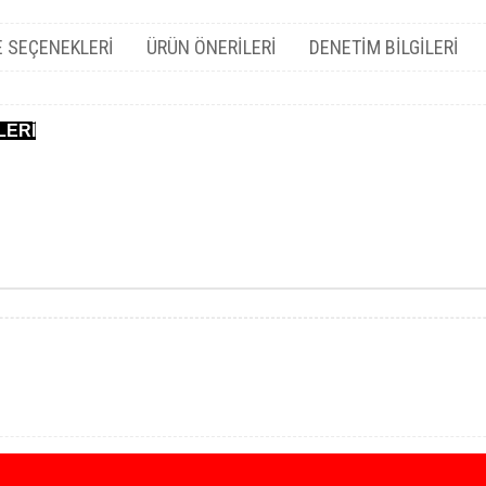
 SEÇENEKLERI
ÜRÜN ÖNERILERI
DENETIM BILGILERI
LERİ