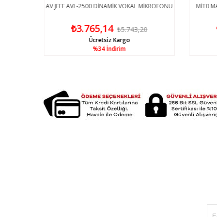
MİKROFONU
AV JEFE AVL-2500 DİNAMİK VOKAL MİKROFONU
MİT0 MA
₺3.765,14
0
₺5.743,20
Ücretsiz Kargo
%34
İndirim