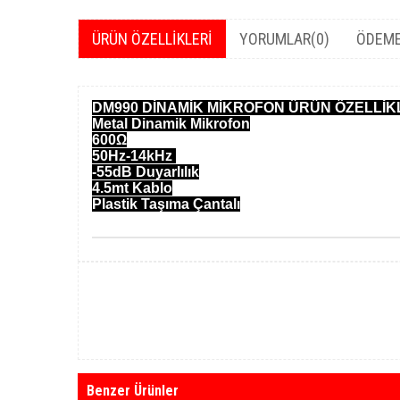
ÜRÜN ÖZELLIKLERI
YORUMLAR
(0)
ÖDEME
DM990 DİNAMİK MİKROFON ÜRÜN ÖZELLİK
Metal Dinamik Mikrofon
600Ω
50Hz-14kHz
-55dB Duyarlılık
4.5mt Kablo
Plastik Taşıma Çantalı
Benzer Ürünler