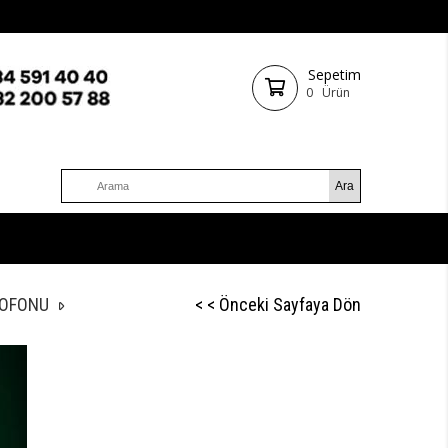
Sepetim
0
Ürün
ROFONU
< < Önceki Sayfaya Dön