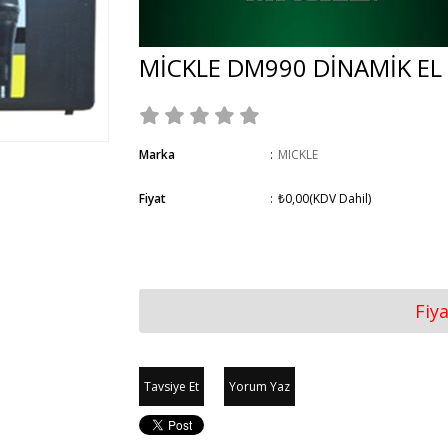
MİCKLE DM990 DİNAMİK E
Marka
:
MICKLE
Fiyat
:
₺0,00
(KDV Dahil)
Fiy
Tavsiye Et
Yorum Yaz