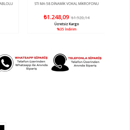
ABLOLU
STI MA-58 DİNAMİK VOKAL MİKROFONU
₺1.248,09
₺1.920,14
Ücretsiz Kargo
%35
İndirim