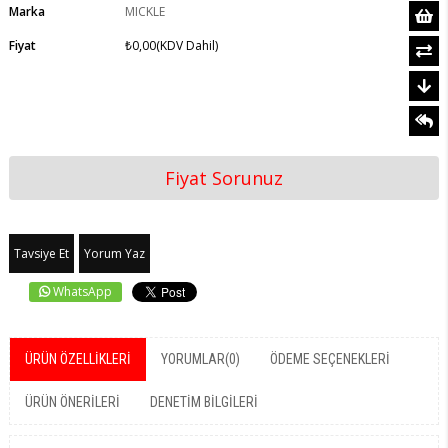
Marka
MICKLE
Fiyat
₺0,00
(KDV Dahil)
Fiyat Sorunuz
Tavsiye Et
Yorum Yaz
WhatsApp
ÜRÜN ÖZELLIKLERI
YORUMLAR
(0)
ÖDEME SEÇENEKLERI
ÜRÜN ÖNERILERI
DENETIM BILGILERI