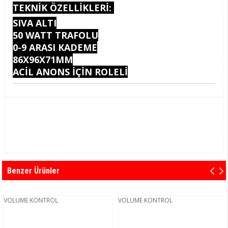
TEKNİK ÖZELLİKLERİ:
SIVA ALTI
50 WATT TRAFOLU
0-9 ARASI KADEME
86X96X71MM
ACİL ANONS İÇİN ROLELİ
Benzer Ürünler
VOLUME KONTROL
VOLUME KONTROL