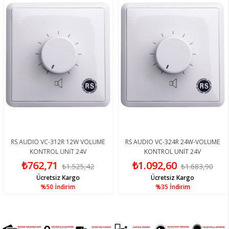
RS AUDIO VC-312R 12W VOLUME
RS AUDIO VC-324R 24W-VOLUME
KONTROL UNİT 24V
KONTROL UNİT 24V
₺762,71
₺1.092,60
₺1.525,42
₺1.683,90
Ücretsiz Kargo
Ücretsiz Kargo
%50
İndirim
%35
İndirim