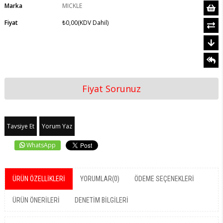
Marka
MICKLE
Fiyat
₺0,00
(KDV Dahil)
Fiyat Sorunuz
Tavsiye Et
Yorum Yaz
WhatsApp
ÜRÜN ÖZELLIKLERI
YORUMLAR
(0)
ÖDEME SEÇENEKLERI
ÜRÜN ÖNERILERI
DENETIM BILGILERI