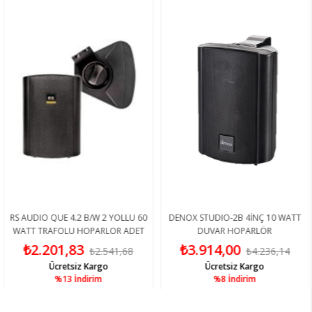
RS AUDIO QUE 4.2 B/W 2 YOLLU 60
DENOX STUDIO-2B 4İNÇ 10 WATT
WATT TRAFOLU HOPARLOR ADET
DUVAR HOPARLÖR
FİYAT
₺2.201,83
₺3.914,00
₺2.541,68
₺4.236,14
Ücretsiz Kargo
Ücretsiz Kargo
%13
İndirim
%8
İndirim