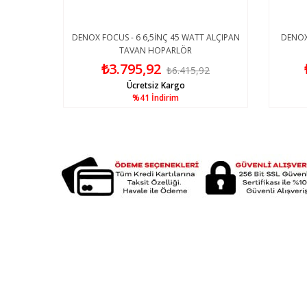
ALÇIPAN
DENOX FOCUS - 6 6,5İNÇ 45 WATT ALÇIPAN
DENOX 
TAVAN HOPARLÖR
₺3.795,92
9
₺6.415,92
Ücretsiz Kargo
%41
İndirim