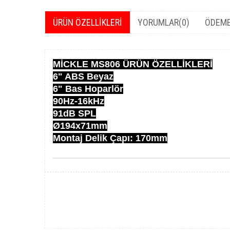
ÜRÜN ÖZELLIKLERI
YORUMLAR
(0)
ÖDEME
MİCKLE MS806 ÜRÜN ÖZELLİKLERİ
6" ABS Beyaz
6" Bas Hoparlör
90Hz-16kHz
91dB SPL
Ø194x71mm
Montaj Delik Çapı: 170mm