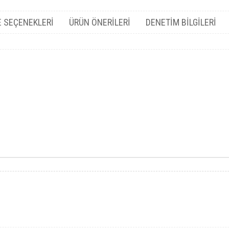
 SEÇENEKLERI
ÜRÜN ÖNERILERI
DENETIM BILGILERI