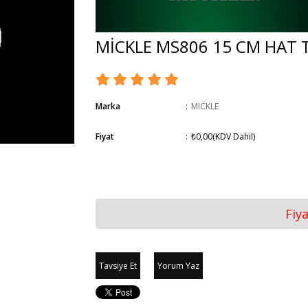
MİCKLE MS806 15 CM HAT
Marka
:
MICKLE
Fiyat
:
₺0,00
(KDV Dahil)
Fiy
Tavsiye Et
Yorum Yaz