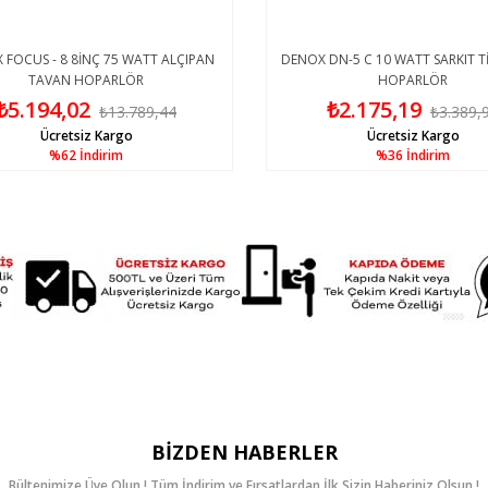
FOCUS - 8 8İNÇ 75 WATT ALÇIPAN
DENOX DN-5 C 10 WATT SARKIT Tİ
TAVAN HOPARLÖR
HOPARLÖR
₺5.194,02
₺2.175,19
₺13.789,44
₺3.389,9
Ücretsiz Kargo
Ücretsiz Kargo
%62
İndirim
%36
İndirim
BIZDEN HABERLER
Bültenimize Üye Olun ! Tüm İndirim ve Fırsatlardan İlk Sizin Haberiniz Olsun !