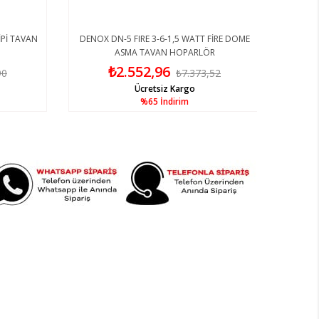
Pİ TAVAN
DENOX DN-5 FIRE 3-6-1,5 WATT FİRE DOME
ASMA TAVAN HOPARLÖR
₺2.552,96
0
₺7.373,52
Ücretsiz Kargo
%65
İndirim