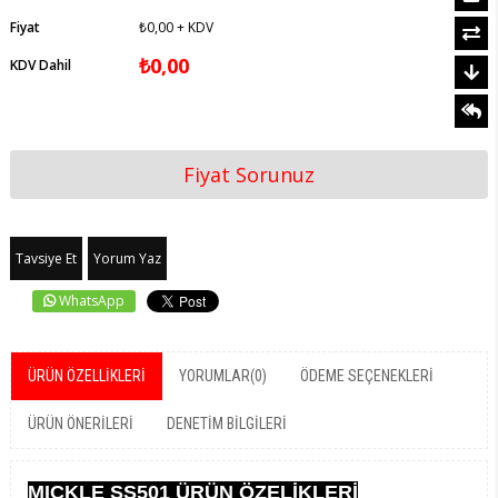
Fiyat
₺0,00
+ KDV
₺0,00
KDV Dahil
Fiyat Sorunuz
Tavsiye Et
Yorum Yaz
WhatsApp
ÜRÜN ÖZELLIKLERI
YORUMLAR
(0)
ÖDEME SEÇENEKLERI
ÜRÜN ÖNERILERI
DENETIM BILGILERI
MICKLE SS501 ÜRÜN ÖZELİKLERİ