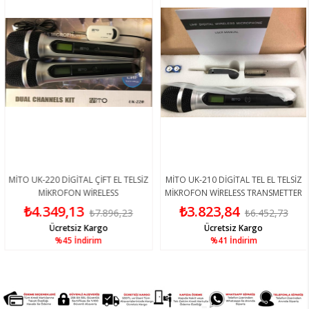
MİTO UK-220 DİGİTAL ÇİFT EL TELSİZ
MİTO UK-210 DİGİTAL TEL EL TELSİZ
MİKROFON WİRELESS
MİKROFON WİRELESS TRANSMETTER
₺4.349,13
₺3.823,84
₺7.896,23
₺6.452,73
Ücretsiz Kargo
Ücretsiz Kargo
%45
İndirim
%41
İndirim