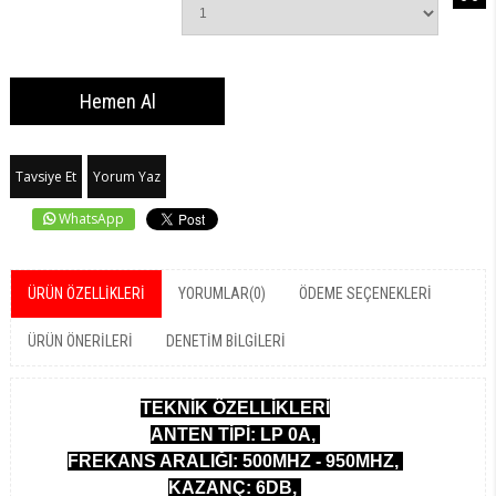
Tavsiye Et
Yorum Yaz
WhatsApp
ÜRÜN ÖZELLIKLERI
YORUMLAR
(0)
ÖDEME SEÇENEKLERI
ÜRÜN ÖNERILERI
DENETIM BILGILERI
TEKNİK ÖZELLİKLERİ
ANTEN TİPİ: LP 0A,
FREKANS ARALIĞI: 500MHZ - 950MHZ,
KAZANÇ: 6DB,