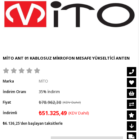
MİTO ANT 01 KABLOSUZ MİKROFON MESAFE YÜKSELTİCİ ANTEN
Marka
MİTO
İndirim Oranı
35
%
İndirim
₺78.962,30
Fiyat
(KDV Dahil)
₺51.325,49
İndirimli
(KDV Dahil)
₺6.136,25
'den başlayan taksitlerle