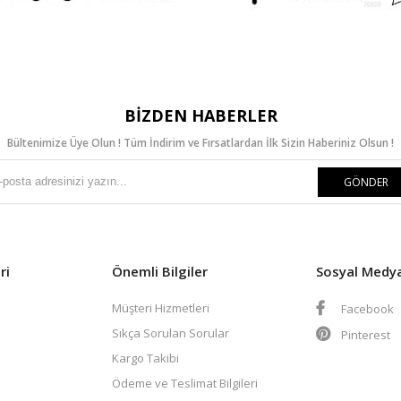
BIZDEN HABERLER
Bültenimize Üye Olun ! Tüm İndirim ve Fırsatlardan İlk Sizin Haberiniz Olsun !
GÖNDER
ri
Önemli Bilgiler
Sosyal Medy
Müşteri Hizmetleri
Facebook
Sıkça Sorulan Sorular
Pinterest
Kargo Takibi
Ödeme ve Teslimat Bilgileri