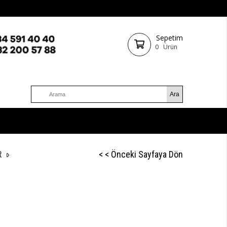
Sepetim
0
Ürün
R
< < Önceki Sayfaya Dön