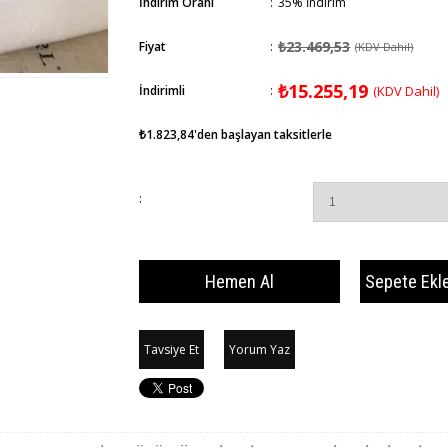
İndirim Oranı
:
35
%
İndirim
₺23.469,53
Fiyat
:
(KDV Dahil)
₺15.255,19
İndirimli
:
(KDV Dahil)
₺1.823,84
'den başlayan taksitlerle
:
Tavsiye Et
Yorum Yaz