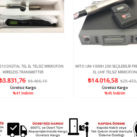
10 DİGİTAL TEL EL TELSİZ MİKROFON
MITO UM-1000H 200 SEÇİLEBİLİR FRE
WİRELESS TRANSMETTER
EL UHF TELSİZ MİKROFON
₺3.831,76
₺14.016,58
₺6.466,10
₺25.433
Ücretsiz Kargo
Ücretsiz Kargo
%41
İndirim
%45
İndirim