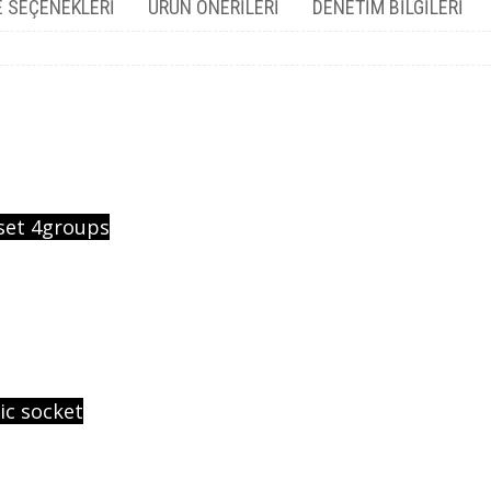
 SEÇENEKLERI
ÜRÜN ÖNERILERI
DENETIM BILGILERI
 set 4groups
c socket