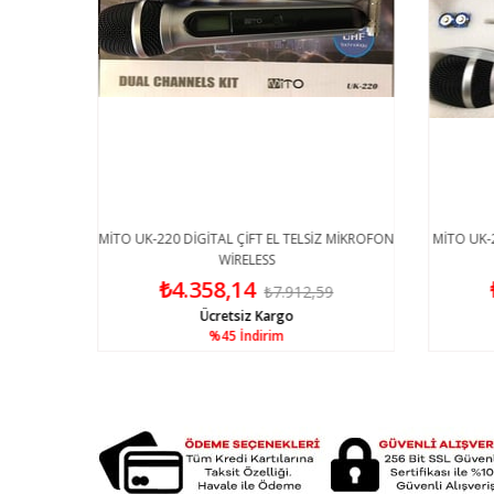
İVİ TİPİ
MİTO UK-220 DİGİTAL ÇİFT EL TELSİZ MİKROFON
MİTO UK-2
WİRELESS
₺4.358,14
0
₺7.912,59
Ücretsiz Kargo
%45
İndirim