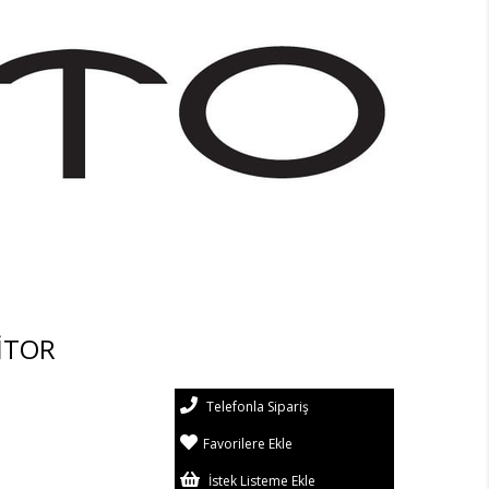
İTOR
Telefonla Sipariş
Favorilere Ekle
İstek Listeme Ekle