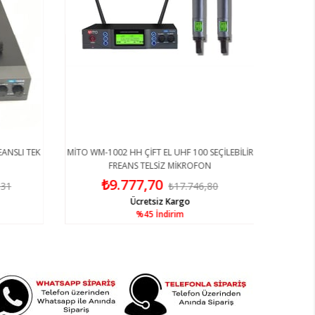
ANSLI TEK
MİTO WM-1002 HH ÇİFT EL UHF 100 SEÇİLEBİLİR
FREANS TELSİZ MİKROFON
₺9.777,70
,31
₺17.746,80
Ücretsiz Kargo
%45
İndirim