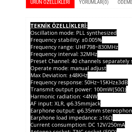
ÜRÜN ÖZELLIKLERI
YORUMLAR
(0)
ÖDEME
TEKNİK ÖZELLİKLERİ:
Oscillation mode: PLL synthesized
Frequency stability: ±0.005%
Frequency range: UHF798~830MHz
Frequency interval: 32MHz
Preset Channel: 40 channels separately
Operate mode: manual adjust
Max Deviation: ±48KHz
Frequency response: 50Hz~15KHz±3dB
Transmit output power: 100mW(50Ω)
Harmonic radiation: <4NW
AF input: XLR, φ6.35mmjack
Earphone output: φ6.35mm stereophoni
Earphone load impedance: ≥16Ω
Current consumption: DC 12V/250mA
Antenna socket: TNC socket (50Ω)