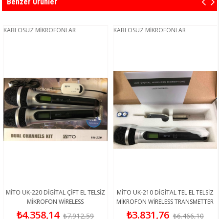
Benzer Ürünler
KABLOSUZ MİKROFONLAR
KABLOSUZ MİKROFONLAR
MİTO UK-220 DİGİTAL ÇİFT EL TELSİZ
MİTO UK-210 DİGİTAL TEL EL TELSİZ
MİKROFON WİRELESS
MİKROFON WİRELESS TRANSMETTER
₺4.358,14
₺3.831,76
₺7.912,59
₺6.466,10