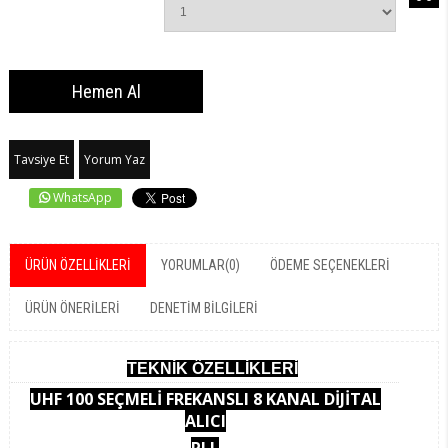
Tavsiye Et
Yorum Yaz
WhatsApp
ÜRÜN ÖZELLIKLERI
YORUMLAR
(0)
ÖDEME SEÇENEKLERI
ÜRÜN ÖNERILERI
DENETIM BILGILERI
TEKNİK ÖZELLİKLERİ
UHF 100 SEÇMELİ FREKANSLI 8 KANAL DİJİTAL
ALICI
PLL