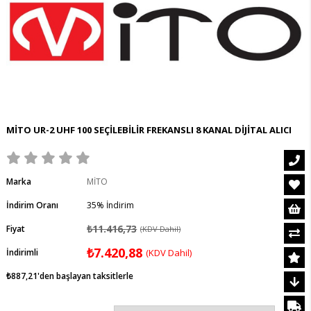
MİTO UR-2 UHF 100 SEÇİLEBİLİR FREKANSLI 8 KANAL DİJİTAL ALICI
Marka
MİTO
İndirim Oranı
35
%
İndirim
₺11.416,73
Fiyat
(KDV Dahil)
₺7.420,88
İndirimli
(KDV Dahil)
₺887,21
'den başlayan taksitlerle