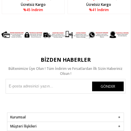
Ücretsiz Kargo
Ücretsiz Kargo
%45
İndirim
%41
İndirim
BIZDEN HABERLER
Bültenimize Üye Olun ! Tüm İndirim ve Fırsatlardan İlk Sizin Haberiniz
Olsun !
GÖNDER
Kurumsal
Müşteri İlişkileri