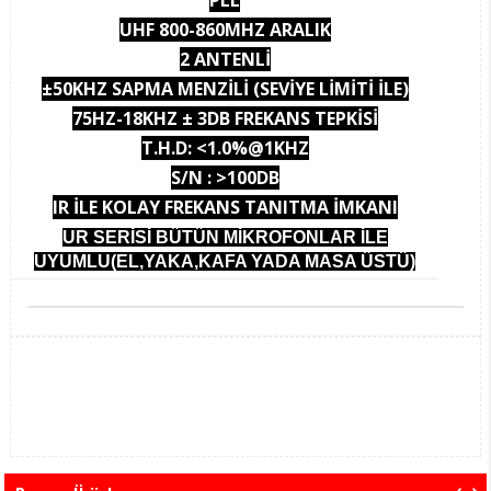
UHF 800-860MHZ ARALIK
2 ANTENLİ
±50KHZ SAPMA MENZİLİ (SEVİYE LİMİTİ İLE)
75HZ-18KHZ ± 3DB FREKANS TEPKİSİ
T.H.D: <1.0%@1KHZ
S/N : >100DB
IR İLE KOLAY FREKANS TANITMA İMKANI
UR SERİSİ BÜTÜN MİKROFONLAR İLE
UYUMLU(EL,YAKA,KAFA YADA MASA ÜSTÜ)