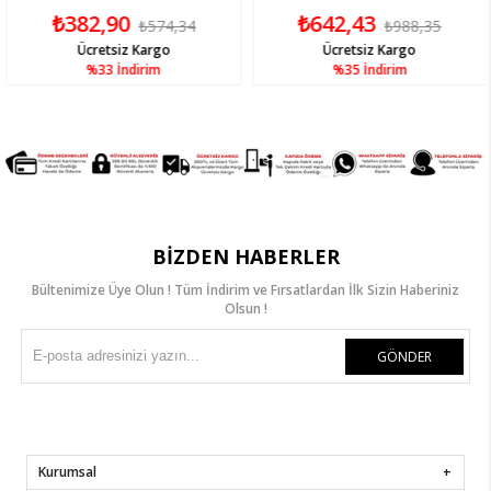
₺382,90
₺642,43
₺574,34
₺988,35
Ücretsiz Kargo
Ücretsiz Kargo
%33
İndirim
%35
İndirim
BIZDEN HABERLER
Bültenimize Üye Olun ! Tüm İndirim ve Fırsatlardan İlk Sizin Haberiniz
Olsun !
GÖNDER
Kurumsal