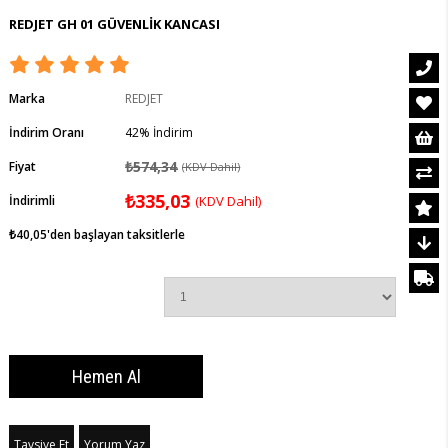
REDJET GH 01 GÜVENLİK KANCASI
Marka
REDJET
İndirim Oranı
42
%
İndirim
₺574,34
Fiyat
(KDV Dahil)
₺335,03
İndirimli
(KDV Dahil)
₺40,05
'den başlayan taksitlerle
Tavsiye Et
Yorum Yaz