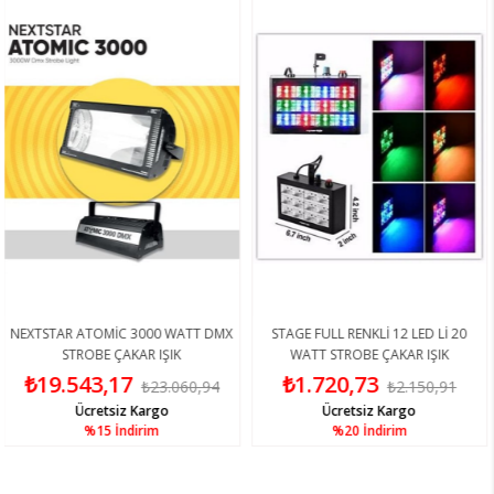
AR ATOMİC 3000 WATT DMX
STAGE FULL RENKLİ 12 LED Lİ 20
DJ PRO 
STROBE ÇAKAR IŞIK
WATT STROBE ÇAKAR IŞIK
.543,17
₺1.720,73
₺1
₺23.060,94
₺2.150,91
Ücretsiz Kargo
Ücretsiz Kargo
%15
İndirim
%20
İndirim