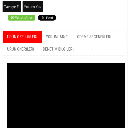
Tavsiye Et
Yorum Yaz
WhatsApp
ÜRÜN ÖZELLIKLERI
YORUMLAR
(0)
ÖDEME SEÇENEKLERI
ÜRÜN ÖNERILERI
DENETIM BILGILERI