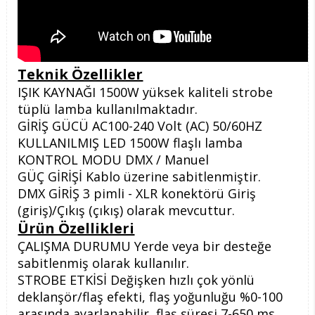
Teknik Özellikler
IŞIK KAYNAĞI 1500W yüksek kaliteli strobe
tüplü lamba kullanılmaktadır.
GİRİŞ GÜCÜ AC100-240 Volt (AC) 50/60HZ
KULLANILMIŞ LED 1500W flaşlı lamba
KONTROL MODU DMX / Manuel
GÜÇ GİRİŞİ Kablo üzerine sabitlenmiştir.
DMX GİRİŞ 3 pimli - XLR konektörü Giriş
(giriş)/Çıkış (çıkış) olarak mevcuttur.
Ürün Özellikleri
ÇALIŞMA DURUMU Yerde veya bir desteğe
sabitlenmiş olarak kullanılır.
STROBE ETKİSİ Değişken hızlı çok yönlü
deklanşör/flaş efekti, flaş yoğunluğu %0-100
arasında ayarlanabilir, flaş süresi 7-650 ms