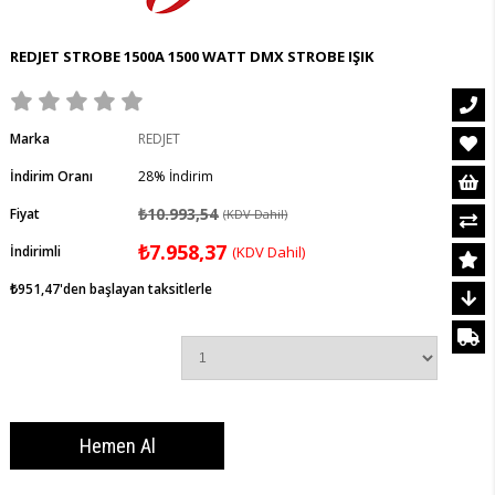
REDJET STROBE 1500A 1500 WATT DMX STROBE IŞIK
Marka
REDJET
İndirim Oranı
28
%
İndirim
₺10.993,54
Fiyat
(KDV Dahil)
₺7.958,37
İndirimli
(KDV Dahil)
₺951,47
'den başlayan taksitlerle