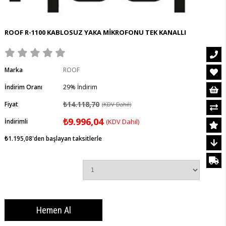
ROOF R-1100 KABLOSUZ YAKA MİKROFONU TEK KANALLI
Marka
ROOF
İndirim Oranı
29
%
İndirim
₺14.118,70
Fiyat
(KDV Dahil)
₺9.996,04
İndirimli
(KDV Dahil)
₺1.195,08
'den başlayan taksitlerle