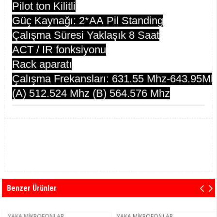
Pilot ton Kilitli
Güç
Kay
nağı:
2*AA
Pil
Standing
Çalışma Süresi
Yaklaşık
8 Saat
ACT / IR
fonksiyonu
Rack aparatı
Çalışma
Frekansları:
631.55
Mhz
-
643.95Mh
(A) 512.524 Mhz (B) 564.576
Mhz
Benzer Ürünler
YAKA MİKROFONLAR
YAKA MİKROFONLAR