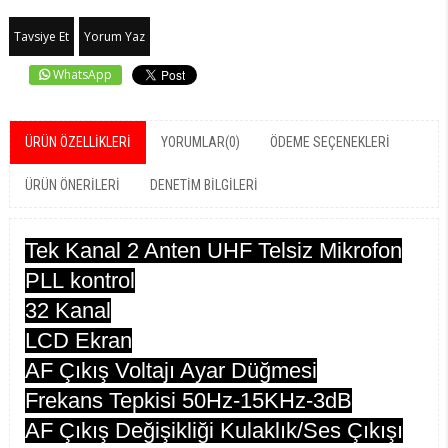
Tavsiye Et
Yorum Yaz
WhatsApp
ÜRÜN ÖZELLIKLERI
YORUMLAR
(0)
ÖDEME SEÇENEKLERI
ÜRÜN ÖNERILERI
DENETIM BILGILERI
Tek
Kanal 2 Anten UHF
Telsiz
Mikrofon
PLL
kontrol
32 Kanal
LCD
Ekran
AF Çıkış Voltajı Ayar Düğmesi
Frekans Tepkisi 50Hz
-
15KHz
-
3dB
AF Çıkış Değişikliği Kulaklık/Ses Çıkışı