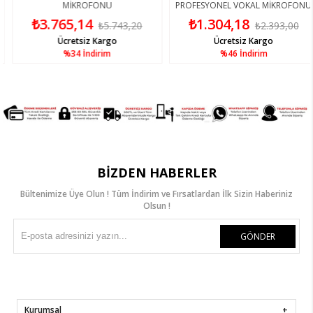
MİKROFONU
PROFESYONEL VOKAL MİKROFONU
₺3.765,14
₺1.304,18
₺5.743,20
₺2.393,00
Ücretsiz Kargo
Ücretsiz Kargo
%34
İndirim
%46
İndirim
BIZDEN HABERLER
Bültenimize Üye Olun ! Tüm İndirim ve Fırsatlardan İlk Sizin Haberiniz
Olsun !
GÖNDER
Kurumsal