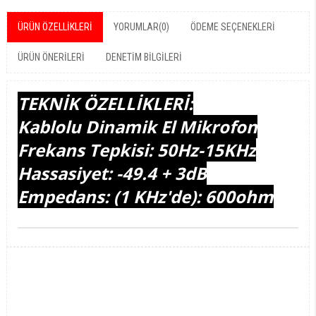
ÜRÜN ÖZELLIKLERI
YORUMLAR
(0)
ÖDEME SEÇENEKLERI
ÜRÜN ÖNERILERI
DENETIM BILGILERI
TEKNİK ÖZELLİKLERİ:
Kablolu Dinamik El Mikrofon
Frekans Tepkisi: 50Hz-15KHz
Hassasiyet: -49.4 + 3dB
Empedans: (1 KHz'de): 600ohm