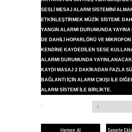
SESLİ MESAJ ALARM SİSTEMİNİ ALMA
ETKİNLEŞTİRMEK MÜZİK SİSTEMİ. DAHİ
YANGIN ALARMI DURUMUNDA YAYINA H
DE DAHİLİ HOPARLÖRÜ VE MİKROFON G
KENDİNE KAYDEDİLEN SESE KULLANA
ALARMI DURUMUNDA YAYINLANACAK 
KAYDI MASAJ 2 DAKİKADAN FAZLA SÜ
BAĞLANTI İÇİN ALARM ÇIKIŞI İLE DİĞE
ALARM SİSTEMİ İLE BİRLİKTE.
: