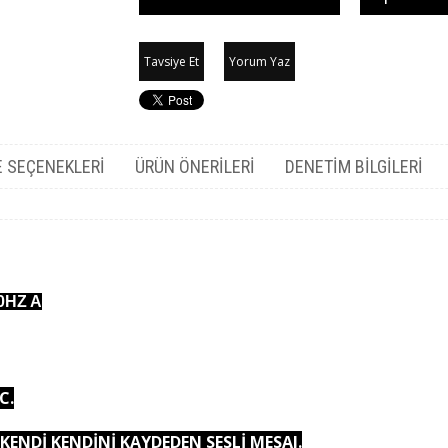
Tavsiye Et
Yorum Yaz
 SEÇENEKLERI
ÜRÜN ÖNERILERI
DENETIM BILGILERI
0HZ A
C.
 KENDİ KENDİNİ KAYDEDEN SESLİ MESAJ.