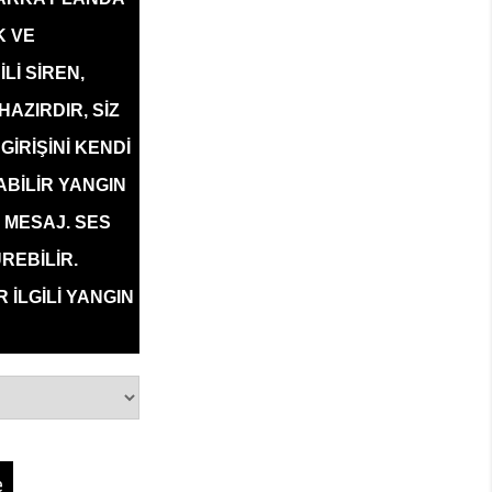
K VE
Lİ SİREN,
AZIRDIR, SİZ
İRİŞİNİ KENDİ
BİLİR YANGIN
MESAJ. SES
REBİLİR.
R İLGİLİ YANGIN