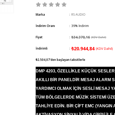
Marka
:
RS AUDIO
İndirim Oranı
:
39
%
İndirim
₺34.370,16
Fiyat
:
(KDV Dahil)
₺20.944,84
İndirimli
:
(KDV Dahil)
₺2.504,07
'den başlayan taksitlerle
DMP 4203, ÖZELLİKLE KÜÇÜK SESLER
AKILLI BİR PANELDİR MESAJ ALARM S
YARDIMCI OLMAK İÇİN SESLİ MESAJ 
TÜM BÖLGELERDE MÜZİK SİSTEMİ ÜZ
TAHLİYE EDİN. BİR ÇİFT EMC (YANGIN
AKTİVASYON SİNYALİ) VİDA GİRİŞİ İL