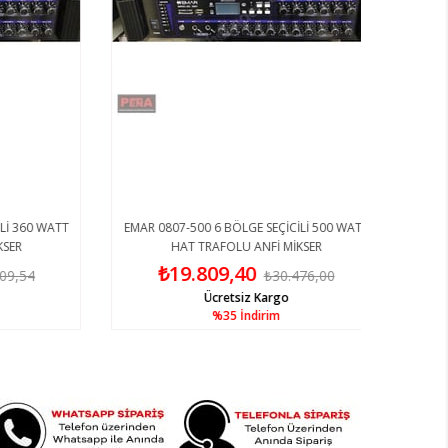
360 WATT
EMAR 0807-500 6 BÖLGE SEÇİCİLİ 500 WATT
R
HAT TRAFOLU ANFİ MİKSER
₺19.809,40
,54
₺30.476,00
Ücretsiz Kargo
%35
İndirim