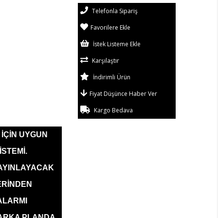
Telefonla Sipariş
Favorilere Ekle
İstek Listeme Ekle
Karşılaştır
İndirimli Ürün
Fiyat Düşünce Haber Ver
Kargo Bedava
 İÇİN UYGUN
İSTEMİ.
YAYINLAYACAK
ERİNDEN
 ALARMI
E ARKA PLANDA