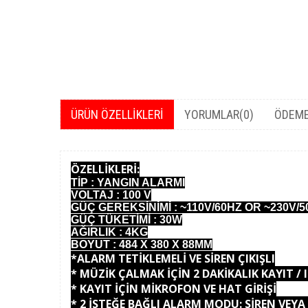
ÜRÜN ÖZELLIKLERI
YORUMLAR
(0)
ÖDEME
ÖZELLİKLERİ:
TİP : YANGIN ALARMI
VOLTAJ : 100 V
GÜÇ GEREKSİNİMİ : ~110V/60HZ OR ~230V/5
GÜÇ TÜKETİMİ : 30W
AĞIRLIK : 4KG
BOYUT : 484 X 380 X 88MM
*ALARM TETİKLEMELİ VE SİREN ÇIKIŞLI
* MÜZİK ÇALMAK İÇİN 2 DAKİKALIK KAYIT / I
* KAYIT İÇİN MİKROFON VE HAT GİRİŞİ
* 2 İSTEĞE BAĞLI ALARM MODU: SİREN VEYA