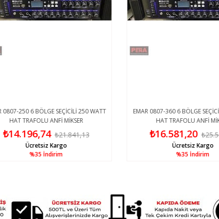
07-250 6 BÖLGE SEÇİCİLİ 250 WATT
EMAR 0807-360 6 BÖLGE SEÇİCİLİ 
HAT TRAFOLU ANFİ MİKSER
HAT TRAFOLU ANFİ MİKSE
14.196,74
₺16.581,20
₺21.841,13
₺25.509
Ücretsiz Kargo
Ücretsiz Kargo
%35
İndirim
%35
İndirim