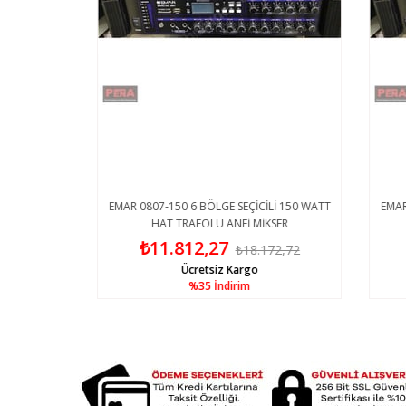
120 WATT
EMAR 0807-150 6 BÖLGE SEÇİCİLİ 150 WATT
EMAR 08
HAT TRAFOLU ANFİ MİKSER
₺11.812,27
₺
7
₺18.172,72
Ücretsiz Kargo
%35
İndirim