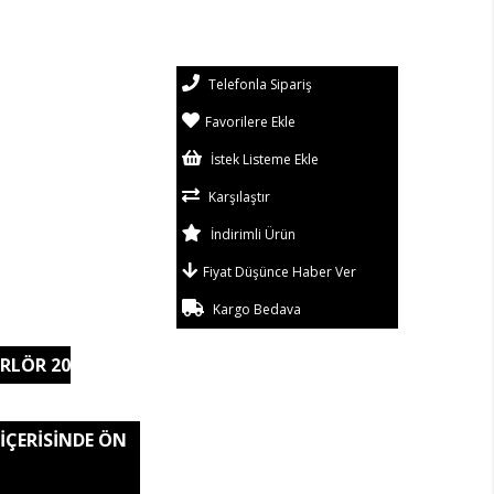
Telefonla Sipariş
Favorilere Ekle
İstek Listeme Ekle
Karşılaştır
İndirimli Ürün
Fiyat Düşünce Haber Ver
Kargo Bedava
RLÖR 20
 İÇERİSİNDE ÖN