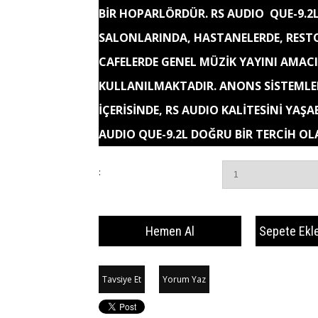
BİR HOPARLÖRDÜR. RS AUDIO QUE-9.2
SALONLARINDA, HASTANELERDE, REST
CAFELERDE GENEL MÜZİK YAYINI AMACI 
KULLANILMAKTADIR. ANONS SİSTEMLE
İÇERİSİNDE, RS AUDIO KALİTESİNİ YAŞA
AUDIO QUE-9.2L DOĞRU BİR TERCİH OL
:
Tavsiye Et
Yorum Yaz