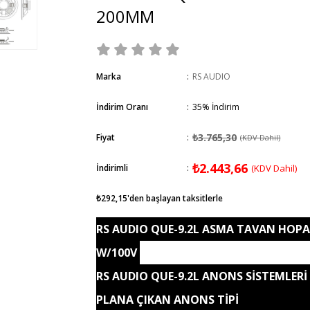
200MM
Marka
:
RS AUDIO
İndirim Oranı
:
35
%
İndirim
₺3.765,30
Fiyat
:
(KDV Dahil)
₺2.443,66
İndirimli
:
(KDV Dahil)
₺292,15
'den başlayan taksitlerle
RS AUDIO QUE-9.2L
ASMA TAVAN HOPA
W/100V
RS AUDIO QUE-9.2L ANONS SİSTEMLERİ
PLANA ÇIKAN ANONS TİPİ