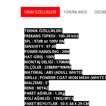
ÜRÜN ÖZELLIKLERI
YORUMLAR
(0)
ÖDEME
TEKNİK ÖZELLİKLERİ:
FREKANS TEPKİSİ : 100-20 kHz
SPL : 97dB at 100V 3W
SENSIVITY : 97 dB
POWER HANDLING : 20W
HAT GİRİŞ : 100V
MONTAJ DELİĞİ : 170MM
ÖLÇÜLER : 228MM*90MM
MATERIAL : ABS (ADULL WHITE)
GRILLE : POWDER COAT IRON MESH (WHITE R
MALZEME : 5”
RENK : BEYAZ
PAKET AĞIRLIK : 1,2Kg
KOLİ AĞIRLIĞI : 13KG/8PCS
PAKET BOYUTLAR : 50 X 44 X 29 CM