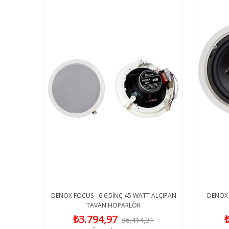
ALÇIPAN
DENOX FOCUS - 6 6,5İNÇ 45 WATT ALÇIPAN
DENOX 
TAVAN HOPARLÖR
₺3.794,97
3
₺6.414,31