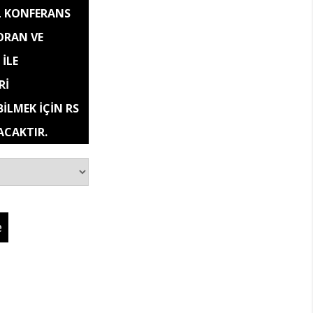
L KONFERANS
ORAN VE
İLE
Rİ
BİLMEK İÇİN RS
ACAKTIR.